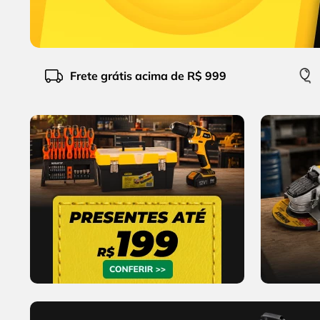
9
º
cabo flexivel
10
º
serra copo
Frete grátis acima de R$ 999