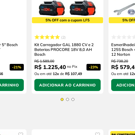
5% OFF com o cupom LF5
5% OFF
2
r 5" Bosch
Kit Carregador GAL 1880 CV e 2
Esmerilhad
W
Baterias PROCORE 18V 8,0 AH
125S Bosch 
Bosch
12 Norton
R$
1
.
589
,
00
R$
738
,
20
R$
1
.
225
,
40
R$
579
,
4
no Pix
-
21%
-
23%
66
Ou em até
12
x
de
R$ 107,49
Ou em até
12
ARRINHO
ADICIONAR AO CARRINHO
ADICIO