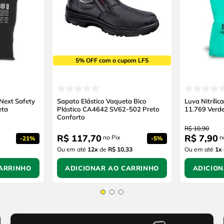
5% OFF com o cupom LF5
 Next Safety
Sapato Elástico Vaqueta Bico
Luva Nitríli
eta
Plástico CA4642 SV62-502 Preto
11.769 Verd
Conforto
R$
10
,
90
R$
117
,
70
R$
7
,
90
no Pix
n
-
21%
-
5%
Ou em até
12
x
de
R$ 10,33
Ou em até
1
x
ARRINHO
ADICIONAR AO CARRINHO
ADICIO