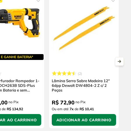
E GANHE BATERIA*
2
erfurador Rompedor 1-
Lâmina Serra Sabre Madeira 12"
 DCH263B SDS-Plus
6dpp Dewalt DW4804-2 Z c/ 2
m Bateria e sem
Peças
,
00
R$
72
,
90
no Pix
no Pix
x
de
R$ 134,92
Ou em até
7
x
de
R$ 10,41
NAR AO CARRINHO
ADICIONAR AO CARRINHO