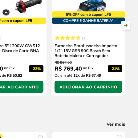
5% OFF com o cupom LF5
 com o cupom LF5
COMPRE E GANHE BATERIA*
1
eira 5" 1200W GWS12-
Furadeira Parafusadeira Impacto
+ Disco de Corte BNA
1/2" 18V GSB 90C Bosch Sem
Bateria Maleta e Carregador
R$
967
,
90
0
R$
769
,
40
no Pix
no Pix
-
22%
-
21%
x
de
R$ 50,82
Ou em até
12
x
de
R$ 67,49
NAR AO CARRINHO
ADICIONAR AO CARRINHO
Ver mais