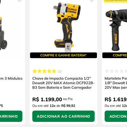
COMPRE E GANHE BATERIA*
COMPRE 
2
om 3 Módulos
Chave de Impacto Compacta 1/2"
Martelete P
Dewalt 20V MAX Atomic DCF922B-
1/8" Dewalt
B3 Sem Bateria e Sem Carregador
20V Max (se
Carregador)
R$
1
.
199
,
00
R$
1
.
619
no Pix
75
Ou em até
12
x
de
R$ 99,92
Ou em até
12
ARRINHO
ADICIONAR AO CARRINHO
ADICIO