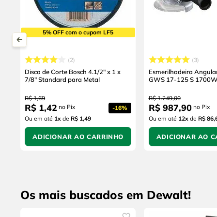
5% OFF com o cupom LF5
2
3
Disco de Corte Bosch 4.1/2" x 1 x
Esmerilhadeira Angula
7/8" Standard para Metal
GWS 17-125 S 1700
R$
1
,
69
R$
1
.
249
,
00
R$
1
,
42
R$
987
,
90
no Pix
no Pix
-
16%
Ou em até
1
x
de
R$ 1,49
Ou em até
12
x
de
R$ 86,
ADICIONAR AO CARRINHO
ADICIONAR AO C
Os mais buscados em Dewalt!