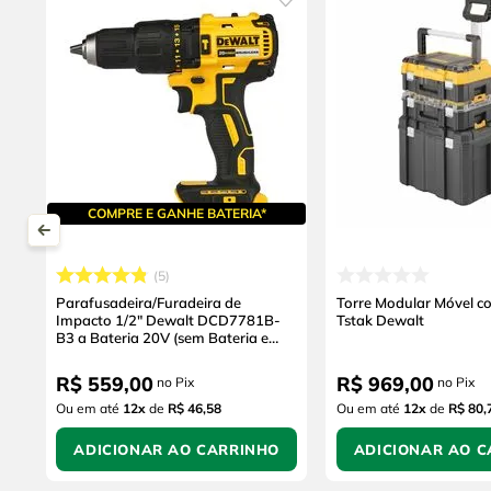
COMPRE E GANHE BATERIA*
5
Parafusadeira/Furadeira de
Torre Modular Móvel c
Impacto 1/2" Dewalt DCD7781B-
Tstak Dewalt
B3 a Bateria 20V (sem Bateria e
sem Carregador)
R$
559
,
00
R$
969
,
00
no Pix
no Pix
Ou em até
12
x
de
R$ 46,58
Ou em até
12
x
de
R$ 80,
ADICIONAR AO CARRINHO
ADICIONAR AO C