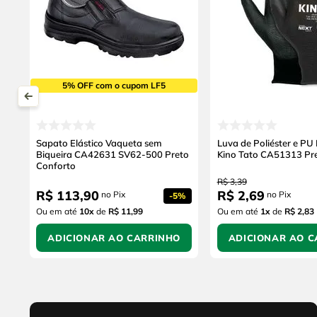
5% OFF com o cupom LF5
Sapato Elástico Vaqueta sem
Luva de Poliéster e PU
Biqueira CA42631 SV62-500 Preto
Kino Tato CA51313 Pr
Conforto
R$
3
,
39
R$
113
,
90
R$
2
,
69
no Pix
no Pix
-
5%
Ou em até
10
x
de
R$ 11,99
Ou em até
1
x
de
R$ 2,83
ADICIONAR AO CARRINHO
ADICIONAR AO C