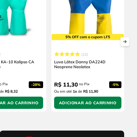
5% OFF com o cupom LF5
12
ca KA-10 Kalipso CA
Luva Látex Danny DA224D
e
Neoprene Neolatex
R$
11
,
30
o Pix
no Pix
-
28%
-
5%
de
R$ 8,32
Ou em até
1
x
de
R$ 11,90
NAR AO CARRINHO
ADICIONAR AO CARRINHO