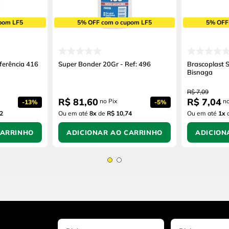
pom LF5
5% OFF com o cupom LF5
5% OFF
ferência 416
Super Bonder 20Gr - Ref: 496
Brascoplast Sta
Bisnaga
R$
7
,
09
R$
81
,
60
R$
7
,
04
no Pix
no
-
13%
-
5%
2
Ou em até
8
x
de
R$ 10,74
Ou em até
1
x
CARRINHO
ADICIONAR AO CARRINHO
ADICION