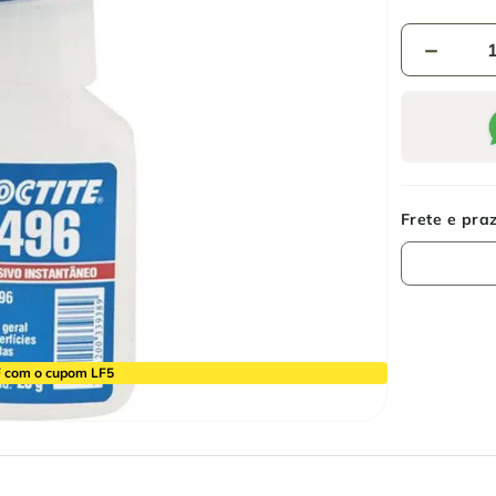
－
 com o cupom LF5