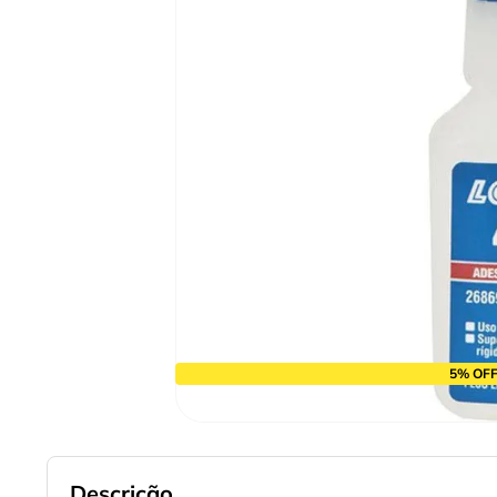
9
º
chave impacto
10
º
luva
5% OFF
Descrição