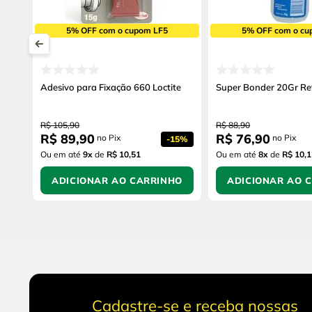
5% OFF com o cupom LF5
5% OFF com o cu
Adesivo para Fixação 660 Loctite
Super Bonder 20Gr Re
R$
105
,
90
R$
88
,
90
R$
89
,
90
R$
76
,
90
no Pix
no Pix
-
15%
Ou em até
9
x
de
R$ 10,51
Ou em até
8
x
de
R$ 10,1
ADICIONAR AO CARRINHO
ADICIONAR AO 
Cadastre-se e receba nossas