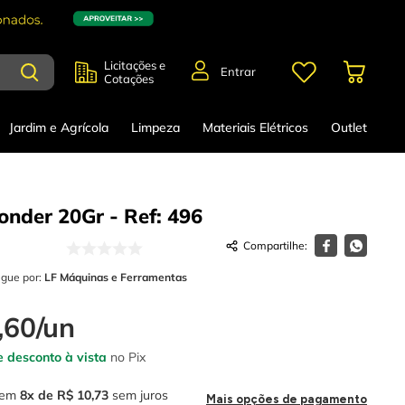
Licitações e
Entrar
Cotações
Jardim e Agrícola
Limpeza
Materiais Elétricos
Outlet
onder 20Gr - Ref: 496
egue por:
LF Máquinas e Ferramentas
,
60
/
un
 desconto à vista
no Pix
em
8
R$
10
,
73
sem juros
Mais opções de pagamento