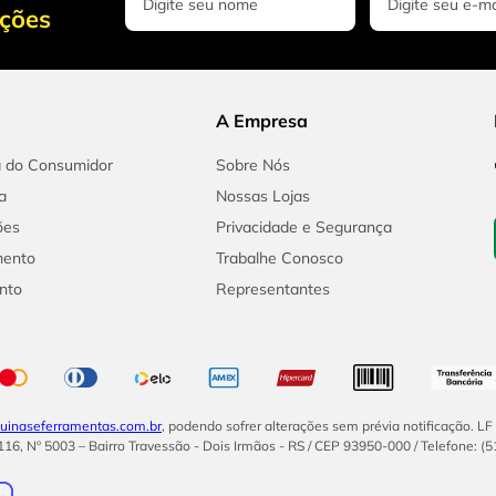
oções
A Empresa
a do Consumidor
Sobre Nós
a
Nossas Lojas
ões
Privacidade e Segurança
mento
Trabalhe Conosco
nto
Representantes
inaseferramentas.com.br
, podendo sofrer alterações sem prévia notificação. L
16, Nº 5003 – Bairro Travessão - Dois Irmãos - RS / CEP 93950-000 / Telefone: (