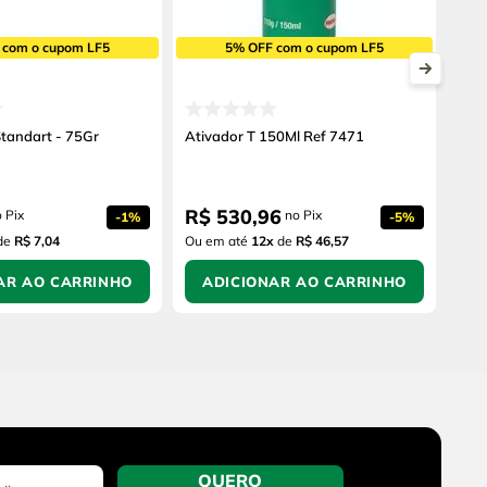
 com o cupom LF5
5% OFF com o cupom LF5
ndart - 75Gr
Ativador T 150Ml Ref 7471
R$
530
,
96
 Pix
no Pix
-
1%
-
5%
de
R$ 7,04
Ou em até
12
x
de
R$ 46,57
AR AO CARRINHO
ADICIONAR AO CARRINHO
QUERO