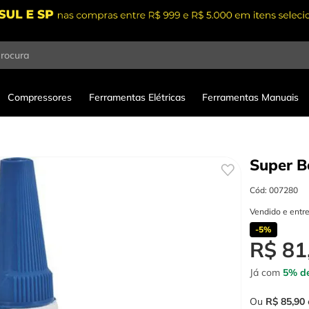
procura
Compressores
Ferramentas Elétricas
Ferramentas Manuais
Super B
Cód
:
007280
Vendido e entr
-
5%
R$
81
Já com
5% de
Ou
R$
85
,
90