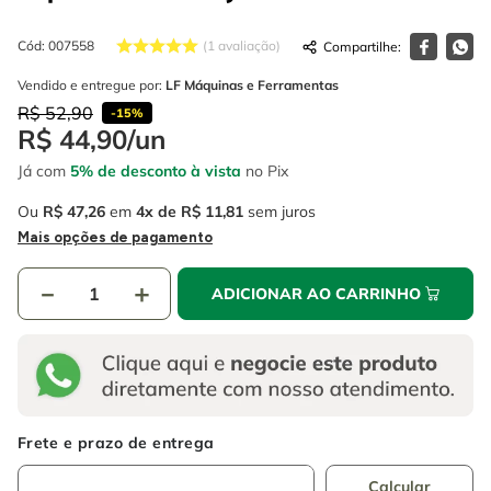
4
º
escada
6
º
luva
Cód
:
007558
1
avaliação
5
º
serra circular
7
º
serra copo
Vendido e entregue por:
LF Máquinas e Ferramentas
6
º
luva
8
º
fio
R$
52
,
90
-
15%
R$
44
,
90
/
un
7
º
serra copo
9
º
alicate
Já com
5% de desconto à vista
no Pix
8
º
fio
10
º
chave impacto
Ou
R$
47
,
26
em
4
R$
11
,
81
sem juros
9
º
alicate
Mais opções de pagamento
10
º
chave impacto
－
＋
ADICIONAR AO CARRINHO