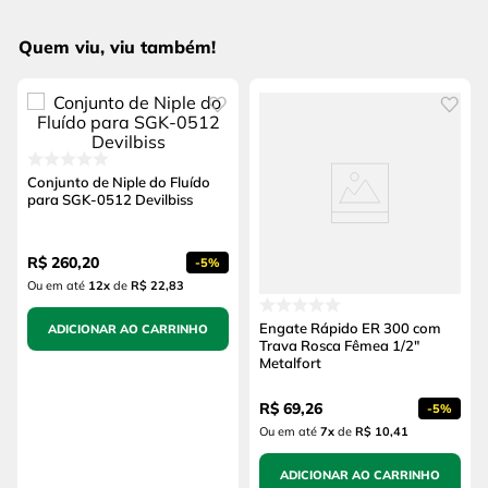
Quem viu, viu também!
Conjunto de Niple do Fluído
para SGK-0512 Devilbiss
R$
260
,
20
-
5%
Ou em até
12
x
de
R$ 22,83
Engate Rápido ER 300 com
ADICIONAR AO CARRINHO
Trava Rosca Fêmea 1/2"
Metalfort
R$
69
,
26
-
5%
Ou em até
7
x
de
R$ 10,41
ADICIONAR AO CARRINHO