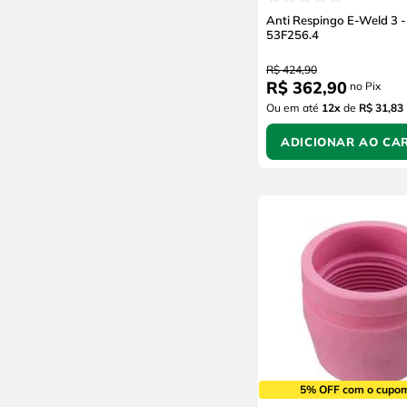
Anti Respingo E-Weld 3 -
53F256.4
R$
424
,
90
R$
362
,
90
no Pix
Ou em até
12
x
de
R$ 31,83
ADICIONAR AO CA
5% OFF com o cupo