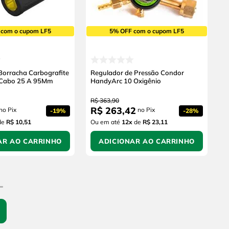
 com o cupom LF5
5% OFF com o cupom LF5
Borracha Carbografite
Regulador de Pressão Condor
 Cabo 25 A 95Mm
HandyArc 10 Oxigênio
R$
363
,
90
R$
263
,
42
no Pix
no Pix
-
19%
-
28%
de
R$ 10,51
Ou em até
12
x
de
R$ 23,11
AR AO CARRINHO
ADICIONAR AO CARRINHO