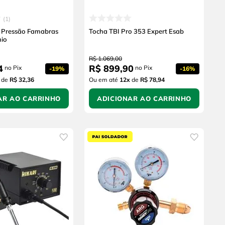
1
 Pressão Famabras
Tocha TBI Pro 353 Expert Esab
nio
R$
1
.
069
,
00
4
R$
899
,
90
no Pix
no Pix
-
19%
-
16%
de
R$ 32,36
Ou em até
12
x
de
R$ 78,94
AR AO CARRINHO
ADICIONAR AO CARRINHO