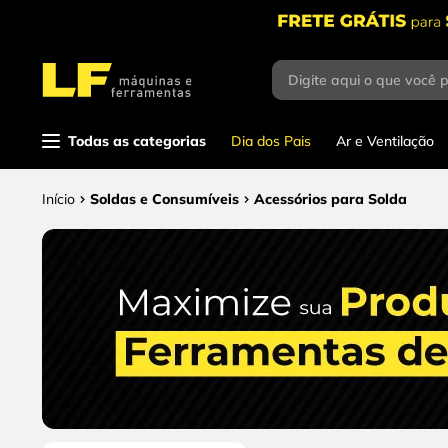
Digite aqui o que você 
Termos mais
buscados
1
º
parafusadeira
Todas as categorias
Dia dos Pais
Ar e Ventilação
2
º
caixa ferramentas
Soldas e Consumíveis
Acessórios para Solda
3
º
esmerilhadeira
4
º
escada
5
º
serra circular
6
º
fio
7
º
serra copo
8
º
disco corte