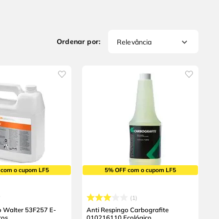
Relevância
 com o cupom LF5
5% OFF com o cupom LF5
1
o Walter 53F257 E-
Anti Respingo Carbografite
ros
010216110 Ecológico