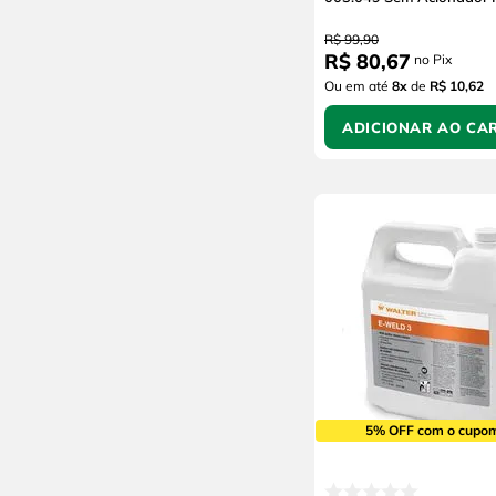
Metalfort
Loctite
R$
99
,
90
R$
80
,
67
no Pix
Jackwal
Ou em até
8
x
de
R$ 10,62
Continental
Weller
ADICIONAR AO CA
Rexon
Quimatic Tapmatic
Morbach
Kelmack
Gringer
Fame
Devilbiss
Bollhoff
Avesta
5% OFF com o cupo