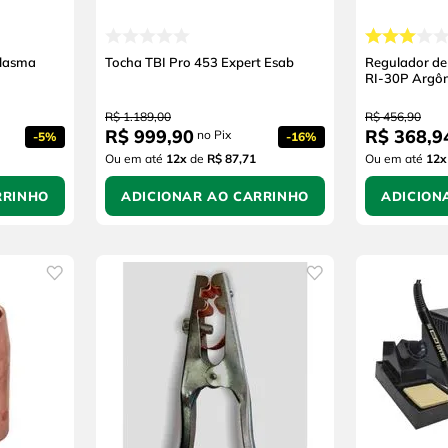
Plasma
Tocha TBI Pro 453 Expert Esab
Regulador de
RI-30P Argô
R$
1
.
189
,
00
R$
456
,
90
R$
999
,
90
R$
368
,
9
no Pix
-
5%
-
16%
Ou em até
12
x
de
R$ 87,71
Ou em até
12
x
RRINHO
ADICIONAR AO CARRINHO
ADICION