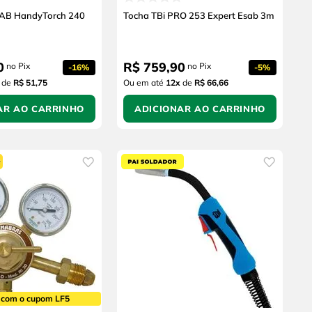
SAB HandyTorch 240
Tocha TBi PRO 253 Expert Esab 3m
0
R$
759
,
90
no Pix
no Pix
-
16%
-
5%
de
R$ 51,75
Ou em até
12
x
de
R$ 66,66
AR AO CARRINHO
ADICIONAR AO CARRINHO
 com o cupom LF5