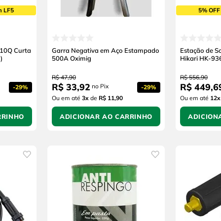
m LF5
5% OFF
610Q Curta
Garra Negativa em Aço Estampado
Estação de S
)
500A Oximig
Hikari HK-9
R$
47
,
90
R$
556
,
90
R$
33
,
92
R$
449
,
6
no Pix
-
29%
-
29%
Ou em até
3
x
de
R$ 11,90
Ou em até
12
x
RRINHO
ADICIONAR AO CARRINHO
ADICION