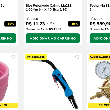
 5L-
Bico Rebaixado Oximig Ma288
Tocha Mig E
1,00Mm (44 X 4 X Bsw5/16)
5m
R$
13
,
90
R$
698
,
90
R$
11
,
23
R$
589
,
9
no Pix
-
15%
-
19%
Ou em até
1
x
de
R$ 11,82
Ou em até
12
x
RRINHO
ADICIONAR AO CARRINHO
ADICION
m LF5
5% OFF