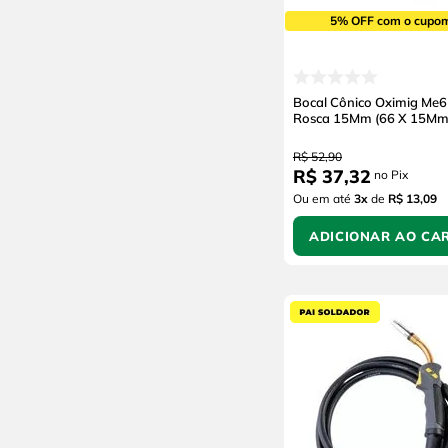
5% OFF com o cupo
Bocal Cônico Oximig Me
Rosca 15Mm (66 X 15Mm
R$
52
,
90
R$
37
,
32
no Pix
Ou em até
3
x
de
R$ 13,09
ADICIONAR AO CA