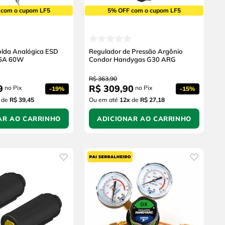
 com o cupom LF5
5% OFF com o cupom LF5
olda Analógica ESD
Regulador de Pressão Argônio
36A 60W
Condor Handygas G30 ARG
R$
363
,
90
9
R$
309
,
90
no Pix
no Pix
-
19%
-
15%
de
R$ 39,45
Ou em até
12
x
de
R$ 27,18
AR AO CARRINHO
ADICIONAR AO CARRINHO