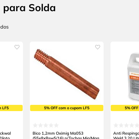
 para Solda
m LF5
5% OFF com o cupom LF5
5% OFF
ackwal
Bico 1,2mm Oximig Ma053
Anti Resping
iloto
(55x8xBsw5/16) p/Tochas Mig/Mag
Weld 3 20 Lit