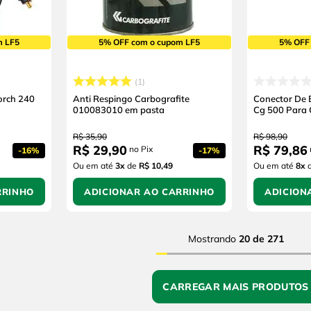
m LF5
5% OFF com o cupom LF5
5% OFF
1
orch 240
Anti Respingo Carbografite
Conector De 
010083010 em pasta
Cg 500 Para
R$
35
,
90
R$
98
,
90
R$
29
,
90
R$
79
,
86
no Pix
-
16%
-
17%
Ou em até
3
x
de
R$ 10,49
Ou em até
8
x
RRINHO
ADICIONAR AO CARRINHO
ADICION
Mostrando
20 de 271