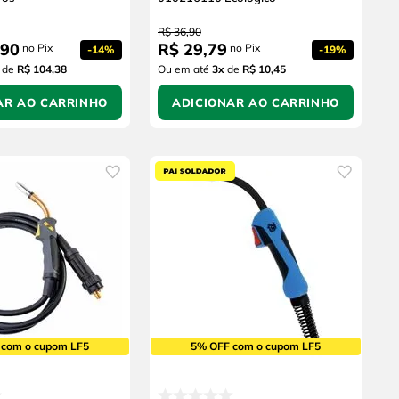
R$
36
,
90
90
R$
29
,
79
no Pix
no Pix
-
14%
-
19%
de
R$ 104,38
Ou em até
3
x
de
R$ 10,45
AR AO CARRINHO
ADICIONAR AO CARRINHO
 com o cupom LF5
5% OFF com o cupom LF5