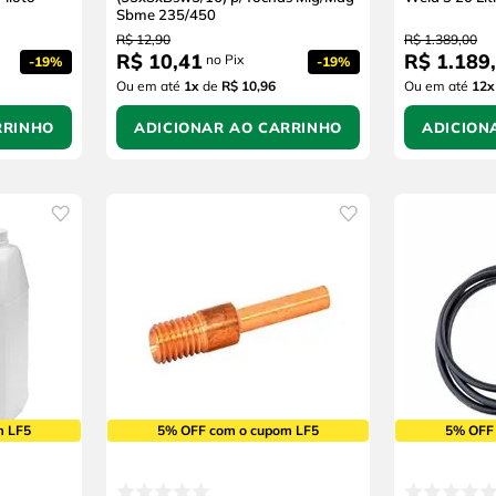
Sbme 235/450
R$
12
,
90
R$
1
.
389
,
00
R$
10
,
41
R$
1
.
189
,
no Pix
-
19%
-
19%
Ou em até
1
x
de
R$ 10,96
Ou em até
12
x
RRINHO
ADICIONAR AO CARRINHO
ADICION
m LF5
5% OFF com o cupom LF5
5% OFF