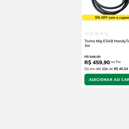
5% OFF com o cupo
Tocha Mig ESAB HandyT
3m
R$
546
,
90
R$
459
,
90
no Pix
Ou em até
12
x
de
R$ 40,34
ADICIONAR AO CA