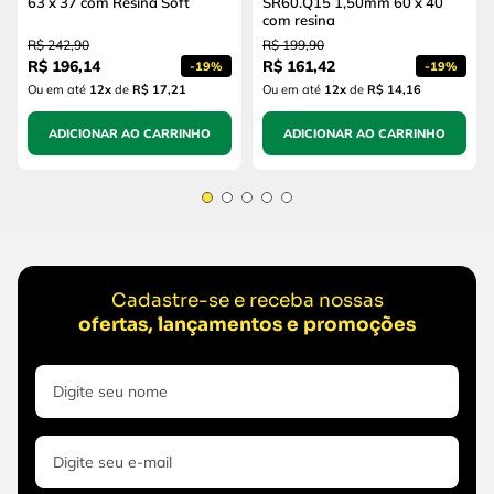
63 x 37 com Resina Soft
SR60.Q15 1,50mm 60 x 40
com resina
R$
242
,
90
R$
199
,
90
R$
196
,
14
R$
161
,
42
-
19%
-
19%
Ou em até
12
x
de
R$ 17,21
Ou em até
12
x
de
R$ 14,16
ADICIONAR AO CARRINHO
ADICIONAR AO CARRINHO
Cadastre-se e receba nossas
ofertas, lançamentos e promoções