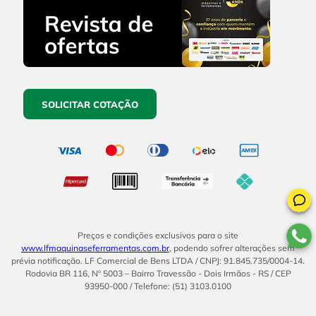
SOLICITAR COTAÇÃO
Preços e condições exclusivos para o site
www.lfmaquinaseferramentas.com.br
, podendo sofrer alterações sem
prévia notificação. LF Comercial de Bens LTDA / CNPJ: 91.845.735/0004-14.
Rodovia BR 116, Nº 5003 – Bairro Travessão - Dois Irmãos - RS / CEP
93950-000 / Telefone: (51) 3103.0100