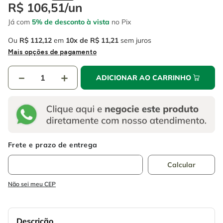
4
º
escada
R$
106
,
51
/
un
6
º
fio
Já com
5% de desconto à vista
no Pix
5
º
serra circular
7
º
chave impacto
Ou
R$
112
,
12
em
10
R$
11
,
21
sem juros
6
º
fio
8
º
disco corte
Mais opções de pagamento
7
º
chave impacto
9
º
cabo flexivel
－
＋
ADICIONAR AO CARRINHO
8
º
disco corte
10
º
serra copo
9
º
cabo flexivel
10
º
serra copo
Não sei meu CEP
Descrição