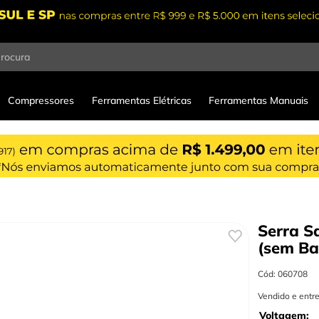
procura
Compressores
Ferramentas Elétricas
Ferramentas Manuais
Serra 
(sem Ba
Cód
:
060708
Vendido e entr
Voltagem