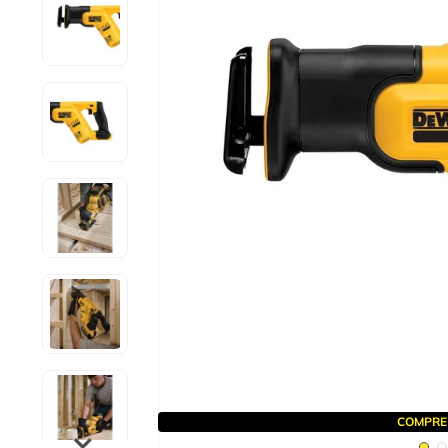
10
º
alicate
COMPRE 