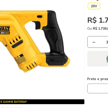
20V
R$
1
.
Ou
R$
1
.
739
,
－
E GANHE BATERIA*