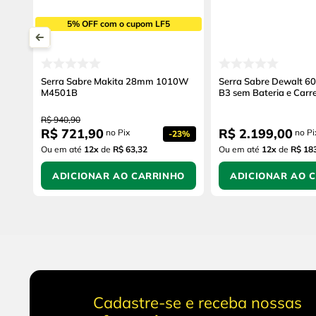
5% OFF com o cupom LF5
Serra Sabre Makita 28mm 1010W
Serra Sabre Dewalt 
M4501B
B3 sem Bateria e Carr
R$
940
,
90
R$
721
,
90
R$
2
.
199
,
00
no Pix
no Pi
-
23%
Ou em até
12
x
de
R$ 63,32
Ou em até
12
x
de
R$ 18
ADICIONAR AO CARRINHO
ADICIONAR AO 
Cadastre-se e receba nossas