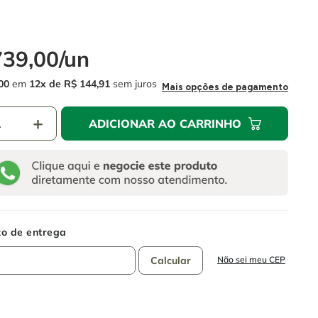
739
,
00
/
un
00
em
12
R$
144
,
91
sem juros
Mais opções de pagamento
＋
ADICIONAR AO CARRINHO
Não sei meu CEP