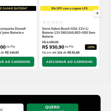
E GANHE BATERIA*
5% OFF com o cupom LF5
 Compacta Dewalt
Serra Sabre Bosch GSA 12V-Li
 (sem Bateria e
Bateria 12V 060164L9E0-000 Sem
Bateria
R$
1
.
189
,
00
,
00
R$
930
,
90
no Pix
no Pix
-
22%
de
R$ 144,92
Ou em até
12
x
de
R$ 81,66
AR AO CARRINHO
ADICIONAR AO CARRINHO
QUERO