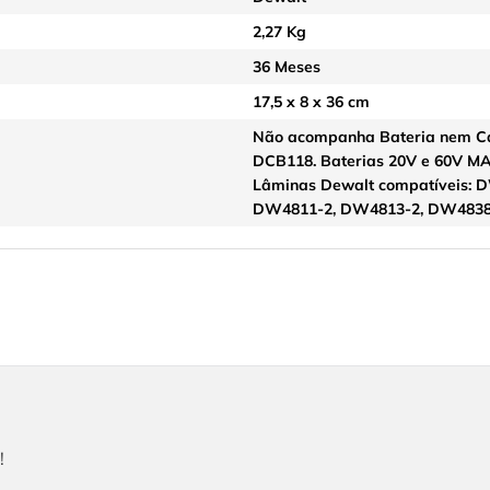
2,27 Kg
36 Meses
17,5 x 8 x 36 cm
Não acompanha Bateria nem Ca
DCB118. Baterias 20V e 60V M
Lâminas Dewalt compatíveis: 
DW4811-2, DW4813-2, DW4838
!