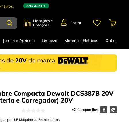
Licitações e
Entrar
Cotações
Jardim e Agrícola
Limpeza
Materiais Elétricos
Outlet
Sabre Compacta Dewalt DCS387B 20V
teria e Carregador)
20V
egue por:
LF Máquinas e Ferramentas