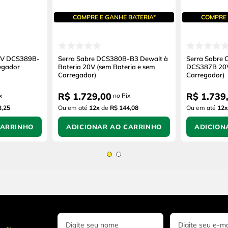
COMPRE E GANHE BATERIA*
COMPRE 
60V DCS389B-
Serra Sabre DCS380B-B3 Dewalt à
Serra Sabre
egador
Bateria 20V (sem Bateria e sem
DCS387B 20V
Carregador)
Carregador)
R$
1
.
729
,
00
R$
1
.
739
x
no Pix
3,25
Ou em até
12
x
de
R$ 144,08
Ou em até
12
x
CARRINHO
ADICIONAR AO CARRINHO
ADICION