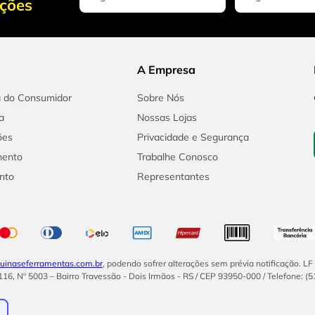
oções
A Empresa
a do Consumidor
Sobre Nós
a
Nossas Lojas
ões
Privacidade e Segurança
mento
Trabalhe Conosco
nto
Representantes
inaseferramentas.com.br
, podendo sofrer alterações sem prévia notificação. L
16, Nº 5003 – Bairro Travessão - Dois Irmãos - RS / CEP 93950-000 / Telefone: (