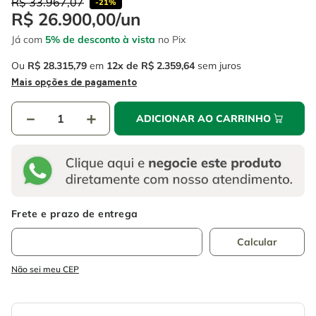
R$
33
.
967
,
07
-
21%
R$
26
.
900
,
00
/
un
Já com
5% de desconto à vista
no Pix
Ou
R$
28
.
315
,
79
em
12
R$
2
.
359
,
64
sem juros
Mais opções de pagamento
－
＋
ADICIONAR AO CARRINHO
Não sei meu CEP