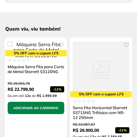
Quem viu, viu também!
5% OFF com o cupom LF5
Máquina Serra Fita para Corte
de Metal Starrett S3120NG
R$
25
.
941
,
76
R$
22
.
799
,
90
-
12%
5% OFF com o cupom LF5
Ou em até
12
x
de
R$ 1.999,99
Serra Fita Horizontal Starrett
ADICIONAR AO CARRINHO
S3715NG Trifásica com NR-
12 250mm
R$
33
.
967
,
07
R$
26
.
900
,
00
-
21%
Ou em até
12
x
de
R$ 2.359,65