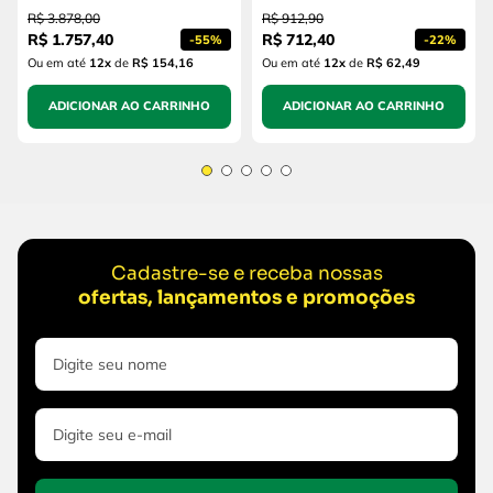
R$
3
.
878
,
00
R$
912
,
90
R$
1
.
757
,
40
R$
712
,
40
-
55%
-
22%
Ou em até
12
x
de
R$ 154,16
Ou em até
12
x
de
R$ 62,49
ADICIONAR AO CARRINHO
ADICIONAR AO CARRINHO
Cadastre-se e receba nossas
ofertas, lançamentos e promoções