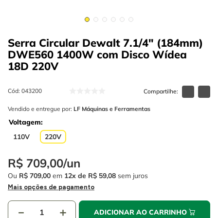
4
º
escada
6
º
fio
5
º
serra circular
7
º
serra copo
Serra Circular Dewalt 7.1/4" (184mm)
6
º
fio
8
º
chave impacto
DWE560 1400W com Disco Wídea
7
º
serra copo
9
º
cabo flexivel
18D
220V
8
º
chave impacto
10
º
disco corte
Cód
:
043200
9
º
cabo flexivel
Vendido e entregue por:
LF Máquinas e Ferramentas
10
º
disco corte
Voltagem
110V
220V
R$
709
,
00
/
un
Ou
R$
709
,
00
em
12
R$
59
,
08
sem juros
Mais opções de pagamento
－
＋
ADICIONAR AO CARRINHO