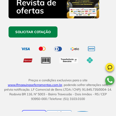
SOLICITAR COTAÇÃO
Preços e condições exclusivos para o site
www.lfmaquinaseferramentas.com.br
, podendo sofrer alterações sem
prévia notificação. LF Comercial de Bens LTDA / CNPJ: 91.845.735/0004-14.
Rodovia BR 116, Nº 5003 – Bairro Travessão - Dois Irmãos - RS / CEP
93950-000 / Telefone: (51) 3103.0100