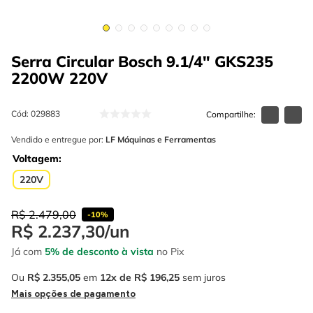
4
º
esmerilhadeira
6
º
fio
5
º
serra circular
7
º
serra copo
Serra Circular Bosch 9.1/4" GKS235
6
º
fio
8
º
disco corte
2200W
220V
7
º
serra copo
9
º
martelete
8
º
disco corte
Cód
:
029883
10
º
chave impacto
Vendido e entregue por:
LF Máquinas e Ferramentas
9
º
martelete
Voltagem
10
º
chave impacto
220V
R$
2
.
479
,
00
-
10%
R$
2
.
237
,
30
/
un
Já com
5% de desconto à vista
no Pix
Ou
R$
2
.
355
,
05
em
12
R$
196
,
25
sem juros
Mais opções de pagamento