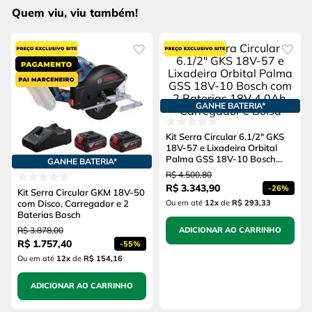
Quem viu, viu também!
GANHE BATERIA*
Kit Serra Circular 6.1/2" GKS
18V-57 e Lixadeira Orbital
Palma GSS 18V-10 Bosch
GANHE BATERIA*
com 2 Baterias 18V 4.0Ah,
R$
4
.
500
,
80
Carregador e Bolsa
R$
3
.
343
,
90
-
26%
Kit Serra Circular GKM 18V-50
com Disco, Carregador e 2
Ou em até
12
x
de
R$ 293,33
Baterias Bosch
R$
3
.
878
,
00
ADICIONAR AO CARRINHO
R$
1
.
757
,
40
-
55%
Ou em até
12
x
de
R$ 154,16
ADICIONAR AO CARRINHO