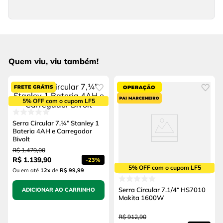
Quem viu, viu também!
5% OFF com o cupom LF5
Serra Circular 7,¼” Stanley 1
Bateria 4AH e Carregador
Bivolt
R$
1
.
479
,
00
R$
1
.
139
,
90
-
23%
5% OFF com o cupom LF5
Ou em até
12
x
de
R$ 99,99
Serra Circular 7.1/4“ HS7010
ADICIONAR AO CARRINHO
Makita 1600W
R$
912
,
90