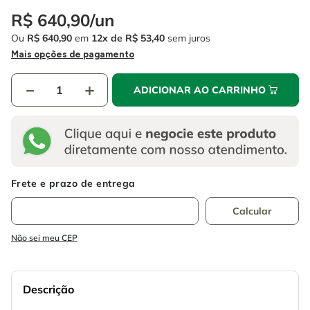
R$
640
,
90
/
un
Ou
R$
640
,
90
em
12
R$
53
,
40
sem juros
Mais opções de pagamento
－
＋
ADICIONAR AO CARRINHO
Não sei meu CEP
Descrição