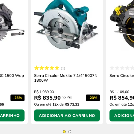
1
 ESC 1500 Wap
Serra Circular Makita 7.1/4" 5007N
Serra Circula
1800W
R$
1
.
089
,
00
R$
1
.
109
,
00
R$
835
,
90
R$
854
,
9
no Pix
-
25%
-
23%
,66
Ou em até
12
x
de
R$ 73,33
Ou em até
12
x
CARRINHO
ADICIONAR AO CARRINHO
ADICION