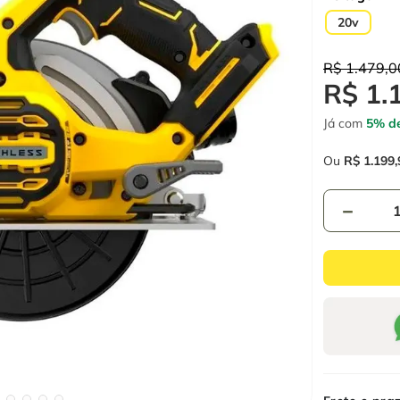
20v
R$
1
.
479
,
0
R$
1
.
Já com
5% de
Ou
R$
1
.
199
,
－