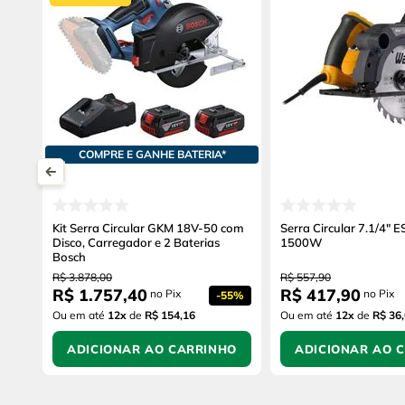
COMPRE E GANHE BATERIA*
Kit Serra Circular GKM 18V-50 com
Serra Circular 7.1/4"
Disco, Carregador e 2 Baterias
1500W
Bosch
R$
3
.
878
,
00
R$
557
,
90
R$
1
.
757
,
40
R$
417
,
90
no Pix
no Pix
-
55%
Ou em até
12
x
de
R$ 154,16
Ou em até
12
x
de
R$ 36
ADICIONAR AO CARRINHO
ADICIONAR AO 