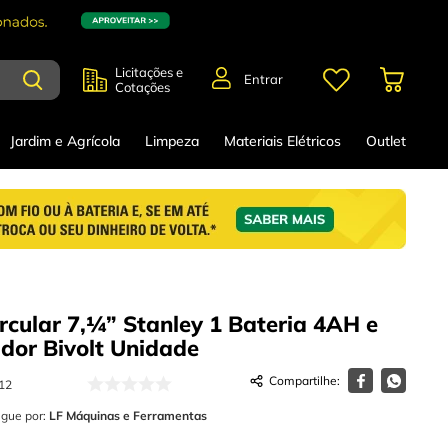
Licitações e
Entrar
Cotações
Jardim e Agrícola
Limpeza
Materiais Elétricos
Outlet
ircular 7,¼” Stanley 1 Bateria 4AH e
dor Bivolt
Unidade
12
egue por:
LF Máquinas e Ferramentas