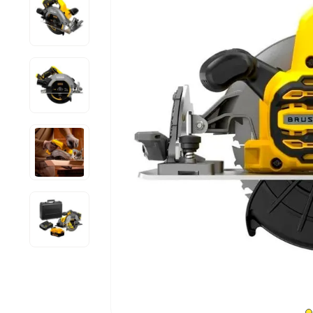
9
º
cabo flexivel
10
º
disco corte