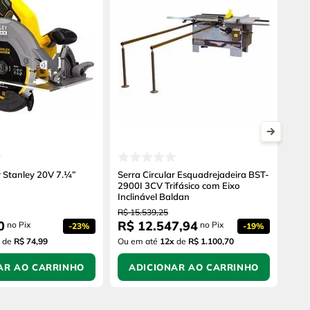
r Stanley 20V 7.¼”
Serra Circular Esquadrejadeira BST-
2900I 3CV Trifásico com Eixo
Inclinável Baldan
R$
15
.
539
,
25
0
R$
12
.
547
,
94
no Pix
no Pix
-
23%
-
19%
de
R$ 74,99
Ou em até
12
x
de
R$ 1.100,70
AR AO CARRINHO
ADICIONAR AO CARRINHO