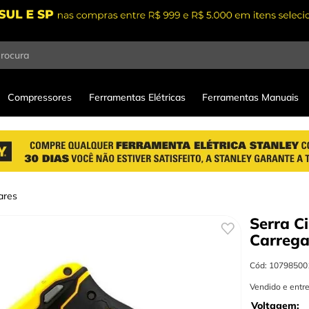
procura
Compressores
Ferramentas Elétricas
Ferramentas Manuais
ares
Serra C
Carrega
Cód
:
10798500
Vendido e entr
Voltagem