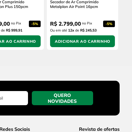
Ar Comprimido
Secador de Ar Comprimido
tan Plus 150pcm
Metalplan Air Point 16pcm
9
,
00
R$
2
.
799
,
00
no Pix
no Pix
-
5%
-
5%
de
R$ 999,91
Ou em até
12
x
de
R$ 245,53
AR AO CARRINHO
ADICIONAR AO CARRINHO
QUERO
NOVIDADES
Redes Sociais
Revista de ofertas