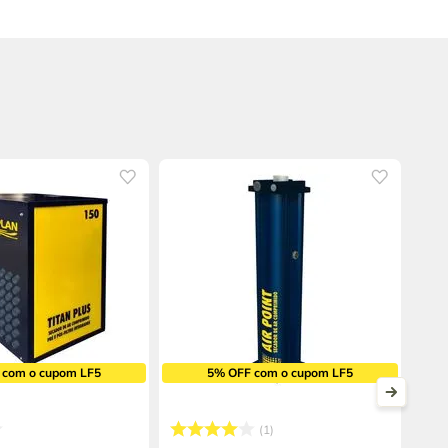
 com o cupom LF5
5% OFF com o cupom LF5
1