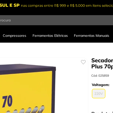
procura
Compressores
Ferramentas Elétricas
Ferramentas Manuais
Secador
Plus 70
Cód
:
025859
Voltagem
220V