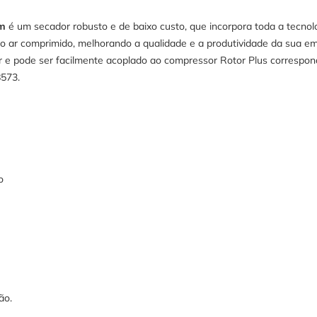
cm
é um secador robusto e de baixo custo, que incorpora toda a tecnol
 do ar comprimido, melhorando a qualidade e a produtividade da sua e
rior e pode ser facilmente acoplado ao compressor Rotor Plus corres
8573.
o
ão.