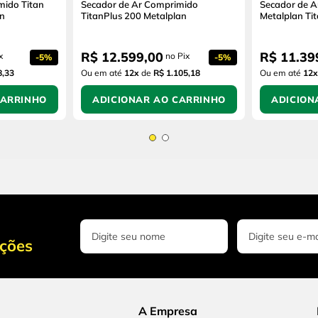
mido Titan
Secador de Ar Comprimido
Secador de 
an
TitanPlus 200 Metalplan
Metalplan Ti
R$
12
.
599
,
00
R$
11
.
39
x
no Pix
-
5%
-
5%
8,33
Ou em até
12
x
de
R$ 1.105,18
Ou em até
12
x
CARRINHO
ADICIONAR AO CARRINHO
ADICION
oções
A Empresa