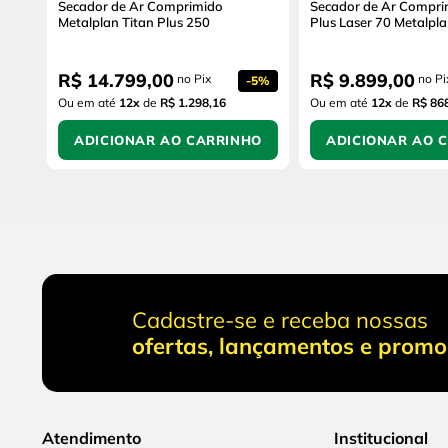
Secador de Ar Comprimido
Secador de Ar Compri
Metalplan Titan Plus 250
Plus Laser 70 Metalpl
R$
14
.
799
,
00
R$
9
.
899
,
00
no Pix
no Pi
-
5%
Ou em até
12
x
de
R$ 1.298,16
Ou em até
12
x
de
R$ 86
ADICIONAR AO CARRINHO
ADICIONAR AO 
Cadastre-se e receba nossas
ofertas, lançamentos e prom
Atendimento
Institucional