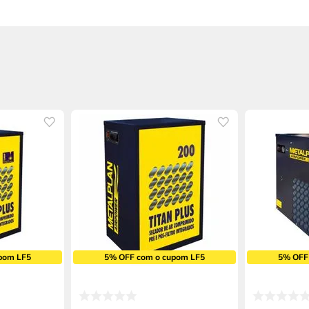
pom LF5
5% OFF com o cupom LF5
5% OFF