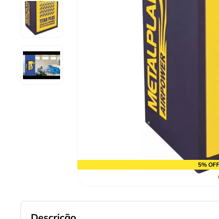
9
º
cabo flexivel
10
º
serra copo
5% OFF
Descrição