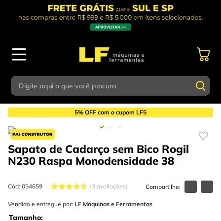
Digite aqui o que você procura
EPI
Roupas e Calçados de Proteção
Botas, Botinas e Calçados
Termos mais buscados
5% OFF com o cupom LF5
Digite aqui o que você procura
1
º
parafusadeira
Sapato de Cadarço sem Bico Rogil
Termos mais buscados
2
º
caixa ferramentas
N230 Raspa Monodensidade
38
1
º
parafusadeira
3
º
esmerilhadeira
2
º
caixa ferramentas
Cód
:
054659
3
avaliações
4
º
escada
3
º
Vendido e entregue por:
esmerilhadeira
LF Máquinas e Ferramentas
5
º
serra circular
Tamanho