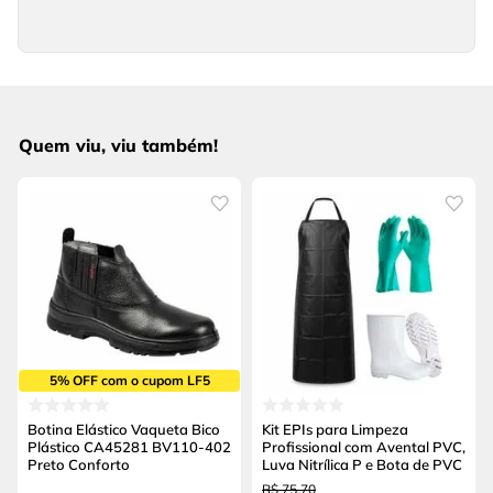
Quem viu, viu também!
5% OFF com o cupom LF5
Botina Elástico Vaqueta Bico
Kit EPIs para Limpeza
Plástico CA45281 BV110-402
Profissional com Avental PVC,
Preto Conforto
Luva Nitrílica P e Bota de PVC
R$
75
,
70