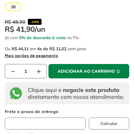
4
º
escada
6
º
fio
38
5
º
serra circular
7
º
chave impacto
R$
48
,
90
-
14%
6
º
fio
8
º
disco corte
R$
41
,
90
/
un
7
º
chave impacto
Já com
5% de desconto à vista
no Pix
9
º
cabo flexivel
8
º
disco corte
Ou
R$
44
,
11
em
4
R$
11
,
02
sem juros
10
º
serra copo
Mais opções de pagamento
9
º
cabo flexivel
－
＋
ADICIONAR AO CARRINHO
10
º
serra copo