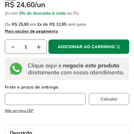
4
º
escada
R$
24
,
60
/
un
6
º
fio
Já com
5% de desconto à vista
no Pix
5
º
serra circular
7
º
serra copo
Ou
R$
25
,
90
em
2
R$
12
,
95
sem juros
6
º
fio
8
º
chave impacto
Mais opções de pagamento
7
º
serra copo
9
º
cabo flexivel
－
＋
ADICIONAR AO CARRINHO
8
º
chave impacto
10
º
disco corte
9
º
cabo flexivel
10
º
disco corte
Não sei meu CEP
Descrição