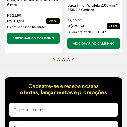
Punção de Centro Sata 150 X
6 mm
Saca Pino Paralelo 2,00Mm *
355/2 * Gedore
R$
21
,
90
R$
18
,
59
R$
29
,
90
-
15%
R$
25
,
59
-
14%
Ou em até
1
x
de
R$ 19,57
Ou em até
2
x
de
R$ 13,47
ADICIONAR AO CARRINHO
ADICIONAR AO CARRINHO
Cadastre-se e receba nossas
ofertas, lançamentos e promoções