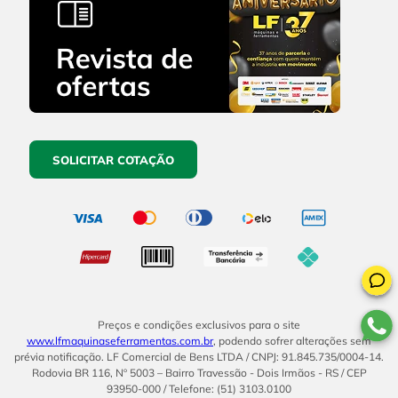
SOLICITAR COTAÇÃO
Preços e condições exclusivos para o site
www.lfmaquinaseferramentas.com.br
, podendo sofrer alterações sem
prévia notificação. LF Comercial de Bens LTDA / CNPJ: 91.845.735/0004-14.
Rodovia BR 116, Nº 5003 – Bairro Travessão - Dois Irmãos - RS / CEP
93950-000 / Telefone: (51) 3103.0100