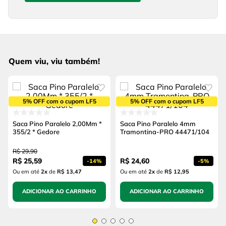
Quem viu, viu também!
5% OFF com o cupom LF5
5% OFF com o cupom LF5
Saca Pino Paralelo 2,00Mm *
Saca Pino Paralelo 4mm
355/2 * Gedore
Tramontina-PRO 44471/104
R$
29
,
90
R$
25
,
59
R$
24
,
60
-
14%
-
5%
Ou em até
2
x
de
R$ 13,47
Ou em até
2
x
de
R$ 12,95
ADICIONAR AO CARRINHO
ADICIONAR AO CARRINHO