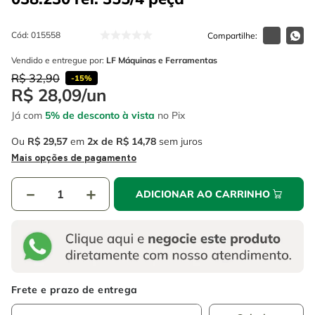
4
º
escada
6
º
serra copo
5
º
serra circular
Cód
:
015558
7
º
luva
6
º
serra copo
Vendido e entregue por:
LF Máquinas e Ferramentas
8
º
fio
R$
32
,
90
-
15%
7
º
luva
9
º
lavadora alta pressão
R$
28
,
09
/
un
8
º
fio
Já com
5% de desconto à vista
no Pix
10
º
alicate
9
º
lavadora alta pressão
Ou
R$
29
,
57
em
2
R$
14
,
78
sem juros
Mais opções de pagamento
10
º
alicate
－
＋
ADICIONAR AO CARRINHO