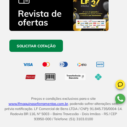
SOLICITAR COTAÇÃO
Preços e condições exclusivos para o site
www.lfmaquinaseferramentas.com.br
, podendo sofrer alterações sem
prévia notificação. LF Comercial de Bens LTDA / CNPJ: 91.845.735/0004-14.
Rodovia BR 116, Nº 5003 – Bairro Travessão - Dois Irmãos - RS / CEP
93950-000 / Telefone: (51) 3103.0100