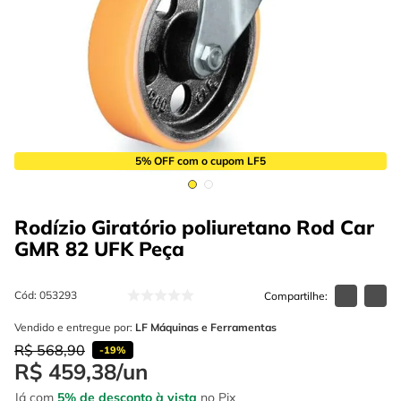
4
º
esmerilhadeira
6
º
fio
5
º
serra circular
7
º
serra copo
6
º
fio
8
º
disco corte
7
º
serra copo
9
º
martelete
8
º
disco corte
10
º
chave impacto
5% OFF com o cupom LF5
9
º
martelete
10
º
chave impacto
Rodízio Giratório poliuretano Rod Car
GMR 82 UFK
Peça
Cód
:
053293
Vendido e entregue por:
LF Máquinas e Ferramentas
R$
568
,
90
-
19%
R$
459
,
38
/
un
Já com
5% de desconto à vista
no Pix