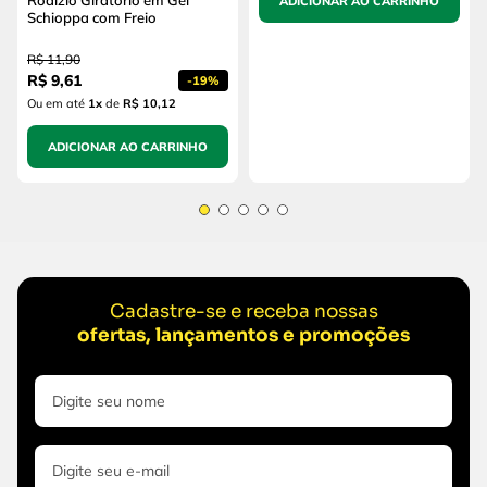
Rodízio Giratório em Gel
ADICIONAR AO CARRINHO
Schioppa com Freio
R$
11
,
90
R$
9
,
61
-
19%
Ou em até
1
x
de
R$ 10,12
ADICIONAR AO CARRINHO
Cadastre-se e receba nossas
ofertas, lançamentos e promoções