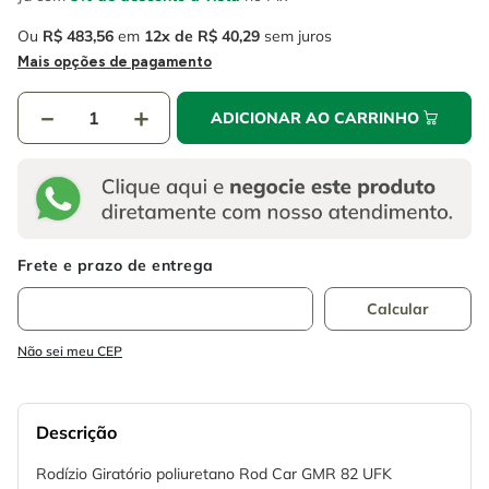
Ou
R$
483
,
56
em
12
R$
40
,
29
sem juros
Mais opções de pagamento
－
＋
ADICIONAR AO CARRINHO
Não sei meu CEP
Descrição
Rodízio Giratório poliuretano Rod Car GMR 82 UFK