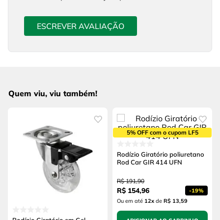
ESCREVER AVALIAÇÃO
Quem viu, viu também!
5% OFF com o cupom LF5
Rodízio Giratório poliuretano
Rod Car GIR 414 UFN
R$
191
,
90
R$
154
,
96
-
19%
Ou em até
12
x
de
R$ 13,59