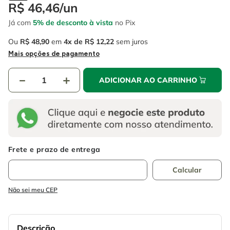
4
º
escada
R$
46
,
46
/
un
6
º
fio
Já com
5% de desconto à vista
no Pix
5
º
serra circular
7
º
chave impacto
Ou
R$
48
,
90
em
4
R$
12
,
22
sem juros
6
º
fio
8
º
disco corte
Mais opções de pagamento
7
º
chave impacto
9
º
cabo flexivel
－
＋
ADICIONAR AO CARRINHO
8
º
disco corte
10
º
serra copo
9
º
cabo flexivel
10
º
serra copo
Não sei meu CEP
Descrição