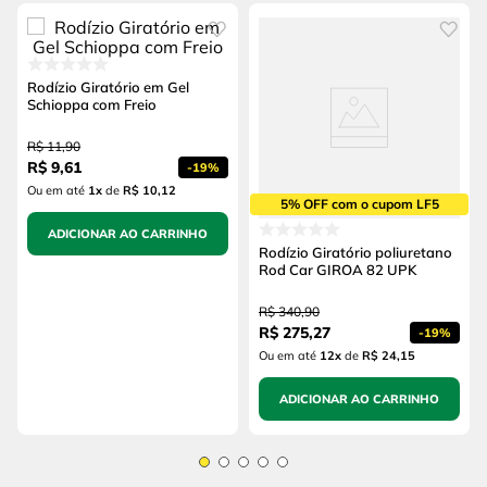
Rodízio Giratório em Gel
Schioppa com Freio
R$
11
,
90
R$
9
,
61
-
19%
Ou em até
1
x
de
R$ 10,12
5% OFF com o cupom LF5
ADICIONAR AO CARRINHO
Rodízio Giratório poliuretano
Rod Car GIROA 82 UPK
R$
340
,
90
R$
275
,
27
-
19%
Ou em até
12
x
de
R$ 24,15
ADICIONAR AO CARRINHO