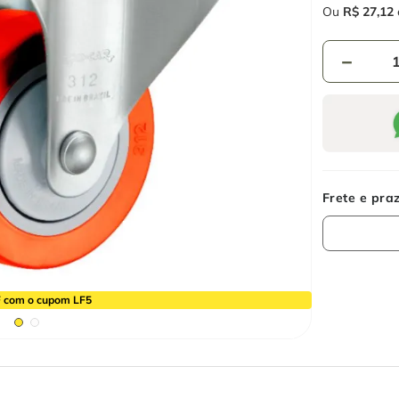
Ou
R$
27
,
12
－
 com o cupom LF5