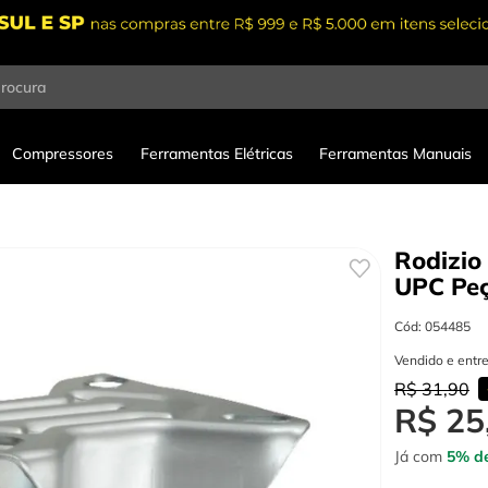
procura
Compressores
Ferramentas Elétricas
Ferramentas Manuais
Rodizio
UPC
Pe
Cód
:
054485
Vendido e entr
R$
31
,
90
R$
25
Já com
5% de