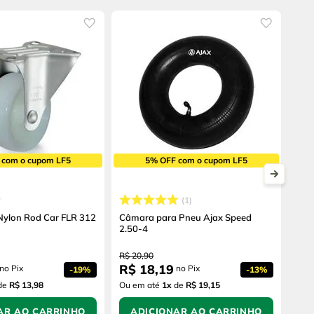
 com o cupom LF5
5% OFF com o cupom LF5
1
 Nylon Rod Car FLR 312
Câmara para Pneu Ajax Speed
2.50-4
R$
20
,
90
R$
18
,
19
no Pix
no Pix
-
19%
-
13%
de
R$ 13,98
Ou em até
1
x
de
R$ 19,15
AR AO CARRINHO
ADICIONAR AO CARRINHO