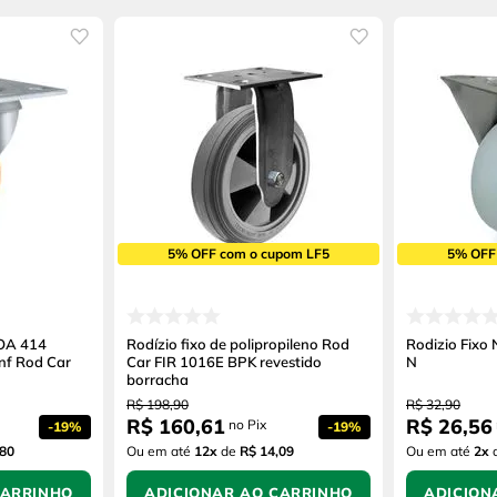
5% OFF com o cupom LF5
5% OFF
ROA 414
Rodízio fixo de polipropileno Rod
Rodizio Fixo
nf Rod Car
Car FIR 1016E BPK revestido
N
borracha
R$
198
,
90
R$
32
,
90
R$
160
,
61
R$
26
,
56
no Pix
-
19%
-
19%
,80
Ou em até
12
x
de
R$ 14,09
Ou em até
2
x
CARRINHO
ADICIONAR AO CARRINHO
ADICION