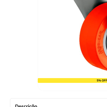
9
º
cabo flexivel
10
º
disco corte
5% OFF
Descrição