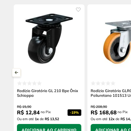
Rodízio Giratório GL 210 Bpe Ônix
Rodízio Giratório GL
Schioppa
Poliuretano 101513 U
R$
15
,
90
R$
208
,
90
R$
12
,
84
R$
168
,
68
no Pix
no Pix
-
19%
Ou em até
1
x
de
R$ 13,52
Ou em até
12
x
de
R$ 14
ADICIONAR AO CARRINHO
ADICIONAR AO 