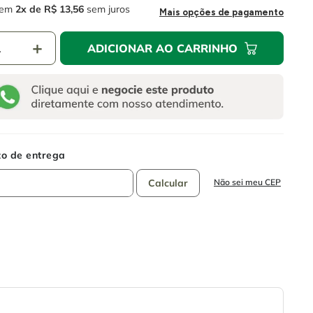
em
2
R$
13
,
56
sem juros
Mais opções de pagamento
＋
ADICIONAR AO CARRINHO
Não sei meu CEP