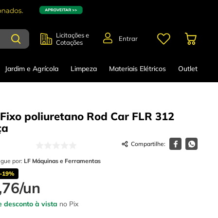
Licitações e
Entrar
Cotações
Jardim e Agrícola
Limpeza
Materiais Elétricos
Outlet
 Fixo poliuretano Rod Car FLR 312
ça
egue por:
LF Máquinas e Ferramentas
-
19%
,
76
/
un
 desconto à vista
no Pix