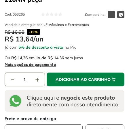
4
º
escada
6
º
serra copo
5
º
serra circular
Cód
:
053265
7
º
luva
6
º
serra copo
Vendido e entregue por:
LF Máquinas e Ferramentas
8
º
fio
R$
16
,
90
-
19%
7
º
luva
9
º
lavadora alta pressão
R$
13
,
64
/
un
8
º
fio
Já com
5% de desconto à vista
no Pix
10
º
alicate
9
º
lavadora alta pressão
Ou
R$
14
,
36
em
1
R$
14
,
36
sem juros
Mais opções de pagamento
10
º
alicate
－
＋
ADICIONAR AO CARRINHO