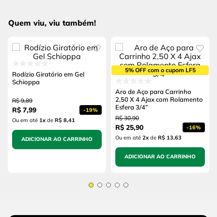
Quem viu, viu também!
5% OFF com o cupom LF5
Rodízio Giratório em Gel
Schioppa
Aro de Aço para Carrinho
2,50 X 4 Ajax com Rolamento
R$
9
,
89
Esfera 3/4”
R$
7
,
99
-
19%
R$
30
,
90
Ou em até
1
x
de
R$ 8,41
R$
25
,
90
-
16%
Ou em até
2
x
de
R$ 13,63
ADICIONAR AO CARRINHO
ADICIONAR AO CARRINHO