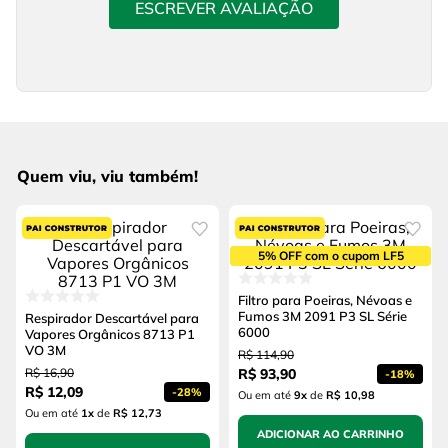
ESCREVER AVALIAÇÃO
Quem viu, viu também!
5% OFF com o cupom LF5
Filtro para Poeiras, Névoas e
Fumos 3M 2091 P3 SL Série
Respirador Descartável para
6000
Vapores Orgânicos 8713 P1
VO 3M
R$
114
,
90
R$
16
,
90
R$
93
,
90
-
18%
R$
12
,
09
-
28%
Ou em até
9
x
de
R$ 10,98
Ou em até
1
x
de
R$ 12,73
ADICIONAR AO CARRINHO