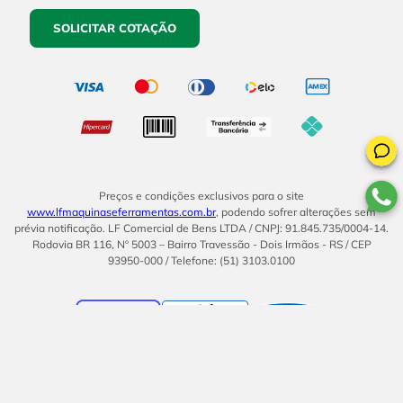
SOLICITAR COTAÇÃO
Preços e condições exclusivos para o site
www.lfmaquinaseferramentas.com.br
, podendo sofrer alterações sem
prévia notificação. LF Comercial de Bens LTDA / CNPJ: 91.845.735/0004-14.
Rodovia BR 116, Nº 5003 – Bairro Travessão - Dois Irmãos - RS / CEP
93950-000 / Telefone: (51) 3103.0100
BOM