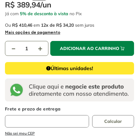
4
º
escada
R$
389
,
94
/
un
6
º
serra copo
Já com
5% de desconto à vista
no Pix
5
º
serra circular
7
º
luva
Ou
R$
410
,
46
em
12
R$
34
,
20
sem juros
6
º
serra copo
8
º
fio
Mais opções de pagamento
7
º
luva
9
º
lavadora alta pressão
－
＋
ADICIONAR AO CARRINHO
8
º
fio
10
º
chave impacto
9
º
lavadora alta pressão
Últimas unidades!
10
º
chave impacto
Não sei meu CEP