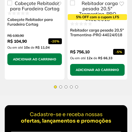
5% OFF com o cupom LF5
Cabeçote Rebitador para
Furadeira Cortag
Rebitador carga pesada 20,5"
Tramontina-PRO 44024/018
R$
130
,
90
R$
104
,
90
-
20%
Ou em até
10
x
de
R$ 11,04
R$
756
,
10
-
5%
Ou em até
12
x
de
R$ 66,33
ADICIONAR AO CARRINHO
ADICIONAR AO CARRINHO
Cadastre-se e receba nossas
ofertas, lançamentos e promoções