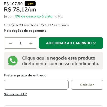
4
º
escada
6
º
fio
R$
107
,
90
-
28%
R$
78
,
12
/
un
5
º
serra circular
7
º
chave impacto
Já com
5% de desconto à vista
no Pix
6
º
fio
8
º
disco corte
Ou
R$
82
,
23
em
8
R$
10
,
27
sem juros
7
º
chave impacto
9
º
cabo flexivel
Mais opções de pagamento
8
º
disco corte
10
º
serra copo
－
＋
ADICIONAR AO CARRINHO
9
º
cabo flexivel
10
º
serra copo
Não sei meu CEP