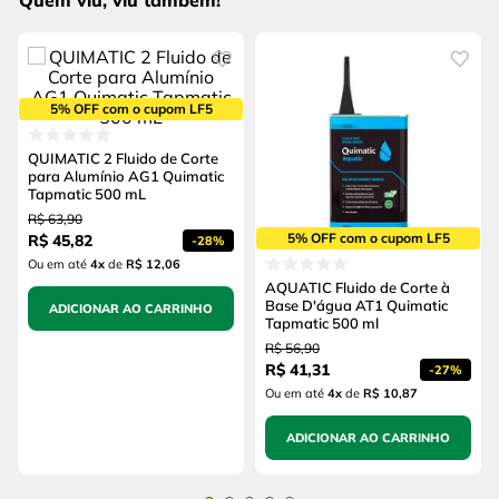
Quem viu, viu também!
5% OFF com o cupom LF5
QUIMATIC 2 Fluido de Corte
para Alumínio AG1 Quimatic
Tapmatic 500 mL
R$
63
,
90
5% OFF com o cupom LF5
R$
45
,
82
-
28%
Ou em até
4
x
de
R$ 12,06
AQUATIC Fluido de Corte à
Base D'água AT1 Quimatic
ADICIONAR AO CARRINHO
Tapmatic 500 ml
R$
56
,
90
R$
41
,
31
-
27%
Ou em até
4
x
de
R$ 10,87
ADICIONAR AO CARRINHO