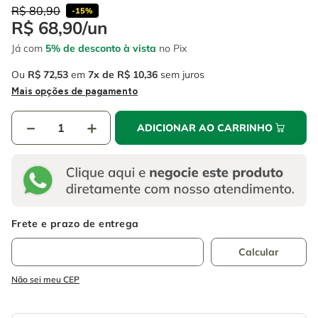
4
º
escada
6
º
serra copo
R$
80
,
90
-
15%
R$
68
,
90
/
un
5
º
serra circular
7
º
luva
Já com
5% de desconto à vista
no Pix
6
º
serra copo
8
º
fio
Ou
R$
72
,
53
em
7
R$
10
,
36
sem juros
7
º
luva
9
º
lavadora alta pressão
Mais opções de pagamento
8
º
fio
10
º
chave impacto
－
＋
ADICIONAR AO CARRINHO
9
º
lavadora alta pressão
10
º
chave impacto
Não sei meu CEP