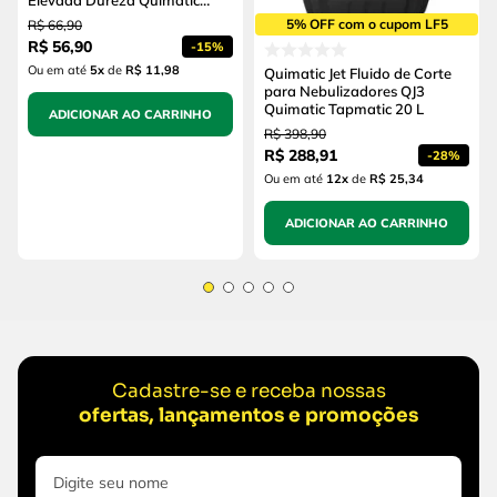
Elevada Dureza Quimatic
Tapmatic 500ml
5% OFF com o cupom LF5
R$
66
,
90
R$
56
,
90
-
15%
Ou em até
5
x
de
R$ 11,98
Quimatic Jet Fluido de Corte
para Nebulizadores QJ3
Quimatic Tapmatic 20 L
ADICIONAR AO CARRINHO
R$
398
,
90
R$
288
,
91
-
28%
Ou em até
12
x
de
R$ 25,34
ADICIONAR AO CARRINHO
Cadastre-se e receba nossas
ofertas, lançamentos e promoções