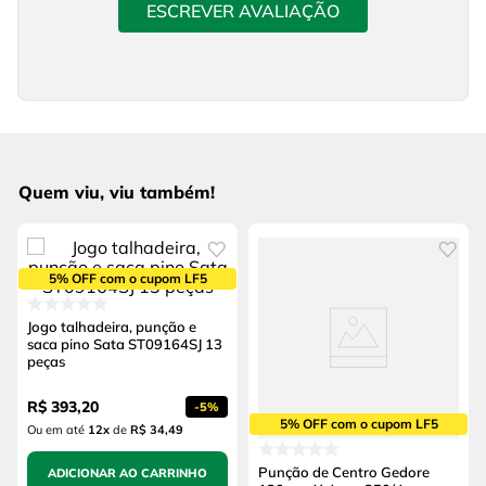
ESCREVER AVALIAÇÃO
Quem viu, viu também!
5% OFF com o cupom LF5
Jogo talhadeira, punção e
saca pino Sata ST09164SJ 13
peças
R$
393
,
20
-
5%
5% OFF com o cupom LF5
Ou em até
12
x
de
R$ 34,49
Punção de Centro Gedore
ADICIONAR AO CARRINHO