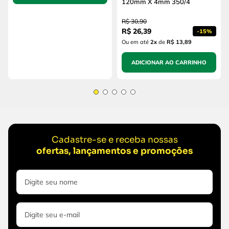
120mm X 4mm 350/4
R$
30
,
90
R$
26
,
39
-
15%
Ou em até
2
x
de
R$ 13,89
ADICIONAR AO CARRINHO
Cadastre-se e receba nossas
ofertas, lançamentos e promoções