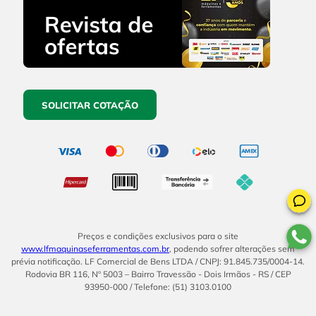
SOLICITAR COTAÇÃO
Preços e condições exclusivos para o site
www.lfmaquinaseferramentas.com.br
, podendo sofrer alterações sem
prévia notificação. LF Comercial de Bens LTDA / CNPJ: 91.845.735/0004-14.
Rodovia BR 116, Nº 5003 – Bairro Travessão - Dois Irmãos - RS / CEP
93950-000 / Telefone: (51) 3103.0100