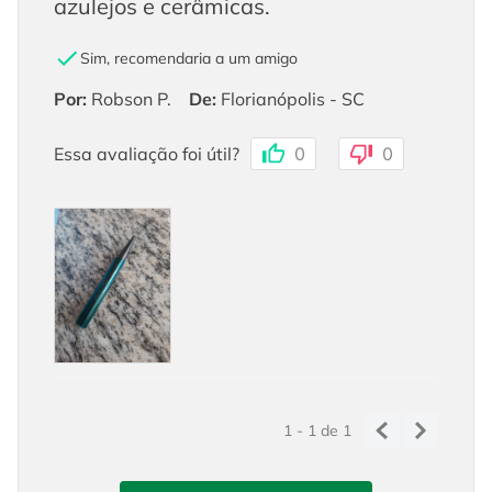
azulejos e cerâmicas.
Sim, recomendaria a um amigo
Por
:
Robson P.
De
:
Florianópolis - SC
Essa avaliação foi útil?
0
0
1 - 1
de
1