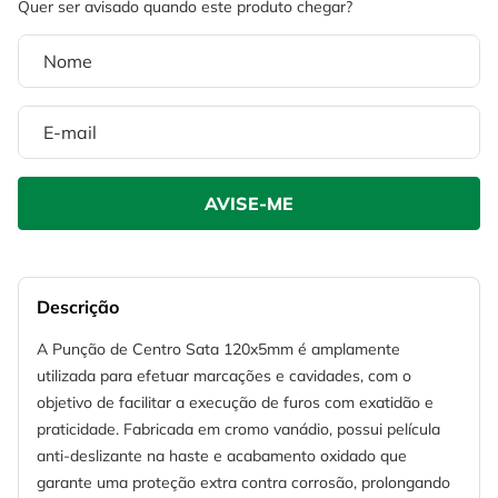
4
º
escada
6
º
fio
5
º
serra circular
7
º
serra copo
6
º
fio
8
º
cabo flexivel
7
º
serra copo
9
º
chave impacto
8
º
cabo flexivel
10
º
disco corte
9
º
chave impacto
10
º
disco corte
Descrição
A Punção de Centro Sata 120x5mm é amplamente
utilizada para efetuar marcações e cavidades, com o
objetivo de facilitar a execução de furos com exatidão e
praticidade. Fabricada em cromo vanádio, possui película
anti-deslizante na haste e acabamento oxidado que
garante uma proteção extra contra corrosão, prolongando