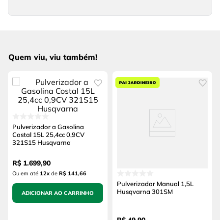
Quem viu, viu também!
Pulverizador a Gasolina
Costal 15L 25,4cc 0,9CV
321S15 Husqvarna
R$
1
.
699
,
90
Ou em até
12
x
de
R$ 141,66
Pulverizador Manual 1,5L
Husqvarna 301SM
ADICIONAR AO CARRINHO