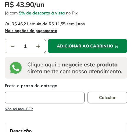
4
º
escada
R$
43
,
90
/
un
6
º
serra copo
Já com
5% de desconto à vista
no Pix
5
º
serra circular
7
º
luva
Ou
R$
46
,
21
em
4
R$
11
,
55
sem juros
6
º
serra copo
8
º
fio
Mais opções de pagamento
7
º
luva
9
º
lavadora alta pressão
－
＋
ADICIONAR AO CARRINHO
8
º
fio
10
º
alicate
9
º
lavadora alta pressão
10
º
alicate
Não sei meu CEP
Descrição