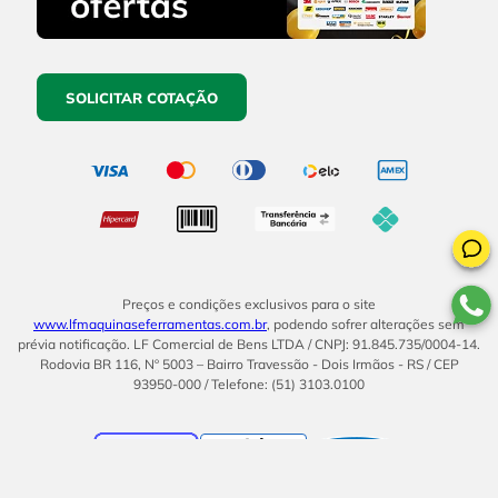
SOLICITAR COTAÇÃO
Preços e condições exclusivos para o site
www.lfmaquinaseferramentas.com.br
, podendo sofrer alterações sem
prévia notificação. LF Comercial de Bens LTDA / CNPJ: 91.845.735/0004-14.
Rodovia BR 116, Nº 5003 – Bairro Travessão - Dois Irmãos - RS / CEP
93950-000 / Telefone: (51) 3103.0100