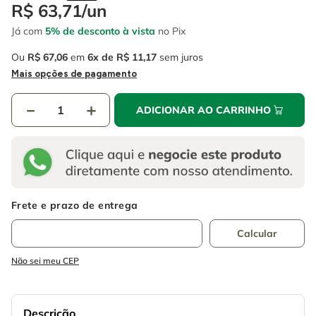
4
º
escada
R$
63
,
71
/
un
6
º
fio
Já com
5% de desconto à vista
no Pix
5
º
serra circular
7
º
serra copo
Ou
R$
67
,
06
em
6
R$
11
,
17
sem juros
6
º
fio
8
º
chave impacto
Mais opções de pagamento
7
º
serra copo
9
º
cabo flexivel
－
＋
ADICIONAR AO CARRINHO
8
º
chave impacto
10
º
disco corte
9
º
cabo flexivel
10
º
disco corte
Não sei meu CEP
Descrição