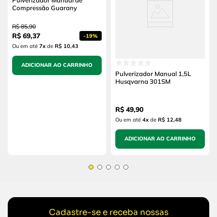
Compressão Guarany
R$
85
,
90
R$
69
,
37
-
19%
Ou em até
7
x
de
R$ 10,43
ADICIONAR AO CARRINHO
Pulverizador Manual 1,5L
Husqvarna 301SM
R$
49
,
90
Ou em até
4
x
de
R$ 12,48
ADICIONAR AO CARRINHO
Cadastre-se e receba nossas