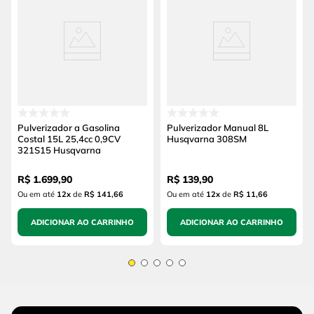
Pulverizador a Gasolina
Pulverizador Manual 8L
Costal 15L 25,4cc 0,9CV
Husqvarna 308SM
321S15 Husqvarna
R$
1
.
699
,
90
R$
139
,
90
Ou em até
12
x
de
R$ 141,66
Ou em até
12
x
de
R$ 11,66
ADICIONAR AO CARRINHO
ADICIONAR AO CARRINHO