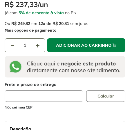
4
º
escada
R$
237
,
33
/
un
6
º
serra copo
Já com
5% de desconto à vista
no Pix
5
º
serra circular
7
º
luva
Ou
R$
249
,
82
em
12
R$
20
,
81
sem juros
6
º
serra copo
8
º
fio
Mais opções de pagamento
7
º
luva
9
º
lavadora alta pressão
－
＋
ADICIONAR AO CARRINHO
8
º
fio
10
º
alicate
9
º
lavadora alta pressão
10
º
alicate
Não sei meu CEP
Descrição