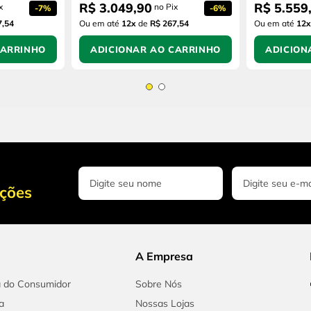
R$
3
.
049
,
90
R$
5
.
559
x
no Pix
-
7%
-
6%
7,54
Ou em até
12
x
de
R$ 267,54
Ou em até
12
x
CARRINHO
ADICIONAR AO CARRINHO
ADICION
oções
A Empresa
a do Consumidor
Sobre Nós
a
Nossas Lojas