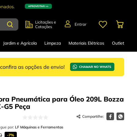
Licitações e
Entrar
Cotações
Jardim e Agrícola
Limpeza
Materiais Elétricos
Outlet
ora Pneumática para Óleo 209L Bozza
Z-G5
Peça
egue por:
LF Máquinas e Ferramentas
0
-
7%