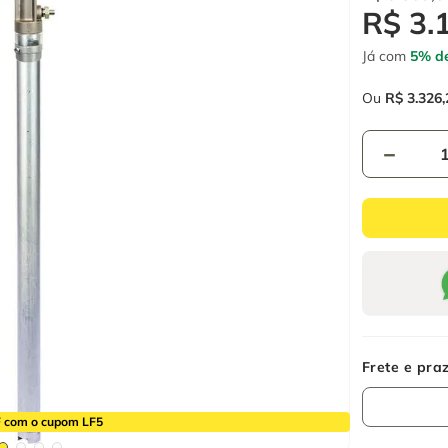
R$
3
.
Já com
5% de
Ou
R$
3
.
326
,
－
 com o cupom LF5