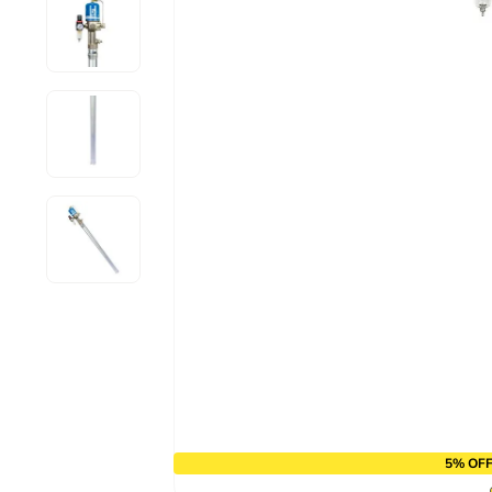
9
º
chave impacto
10
º
disco corte
5% OFF