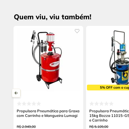
Quem viu, viu também!
5% OFF com o cu
Propulsora Pneumática para Graxa
Propulsora Pneumátic
com Carrinho e Mangueira Lumagi
15kg Bozza 11015-G
e Carrinho
R$
2
.
949
,
00
R$
5
.
109
,
00