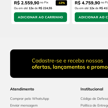
R$
2
.
559
,
90
R$
4
.
759
,
90
no Pix
no Pi
-
13%
Ou em até
12
x
de
R$ 224,55
Ou em até
12
x
de
R$ 41
ADICIONAR AO CARRINHO
ADICIONAR AO 
Cadastre-se e receba nossas
ofertas, lançamentos e prom
Atendimento
Institucional
Comprar pelo WhatsApp
Código de Defes
Enviar mensagem
Política de Entreg