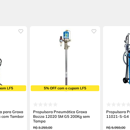
pom LF5
5% OFF com o cupom LF5
a para Graxa
Propulsora Pneumática Graxa
Propulsora P
5 com Tambor
Bozza 12020 SM G5 200Kg sem
11021-S-G4 
Tampa
R$
3
.
259
,
00
R$
5
.
959
,
00