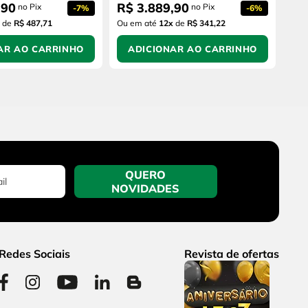
,
90
R$
3
.
889
,
90
no Pix
no Pix
-
7%
-
6%
de
R$ 487,71
Ou em até
12
x
de
R$ 341,22
AR AO CARRINHO
ADICIONAR AO CARRINHO
QUERO
NOVIDADES
Redes Sociais
Revista de ofertas