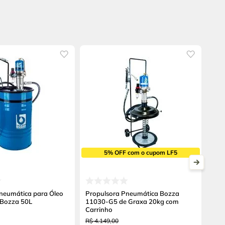
5% OFF com o cupom LF5
neumática para Óleo
Propulsora Pneumática Bozza
Bozza 50L
11030-G5 de Graxa 20kg com
Carrinho
R$
4
.
149
,
00