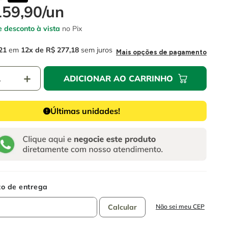
159
,
90
/
un
 desconto à vista
no Pix
21
em
12
R$
277
,
18
sem juros
Mais opções de pagamento
＋
ADICIONAR AO CARRINHO
Últimas unidades!
Não sei meu CEP