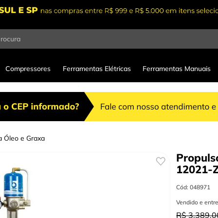
procura
Compressores
Ferramentas Elétricas
Ferramentas Manuais
a Óleo e Graxa
Propuls
12021-
Cód
:
048971
Vendido e entr
R$
3
.
389
,
0