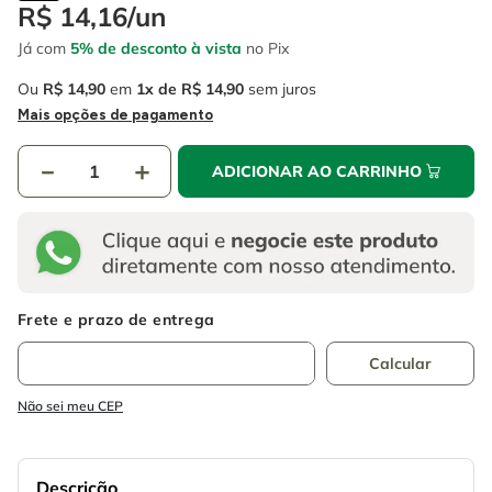
4
º
escada
R$
14
,
16
/
un
6
º
fio
Já com
5% de desconto à vista
no Pix
5
º
serra circular
7
º
chave impacto
Ou
R$
14
,
90
em
1
R$
14
,
90
sem juros
6
º
fio
8
º
disco corte
Mais opções de pagamento
7
º
chave impacto
9
º
cabo flexivel
－
＋
ADICIONAR AO CARRINHO
8
º
disco corte
10
º
serra copo
9
º
cabo flexivel
10
º
serra copo
Não sei meu CEP
Descrição