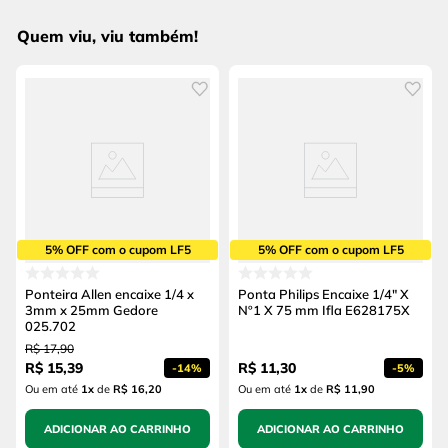
Quem viu, viu também!
5% OFF com o cupom LF5
5% OFF com o cupom LF5
Ponteira Allen encaixe 1/4 x
Ponta Philips Encaixe 1/4" X
3mm x 25mm Gedore
Nº1 X 75 mm Ifla E628175X
025.702
R$
17
,
90
R$
15
,
39
R$
11
,
30
-
14%
-
5%
Ou em até
1
x
de
R$ 16,20
Ou em até
1
x
de
R$ 11,90
ADICIONAR AO CARRINHO
ADICIONAR AO CARRINHO