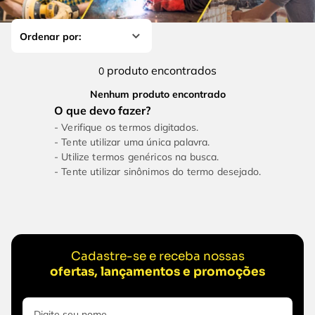
4
º
escada
6
º
serra copo
5
º
serra circular
7
º
luva
6
º
serra copo
8
º
fio
produto
0
7
º
luva
9
º
lavadora alta pressão
Nenhum produto encontrado
8
º
fio
10
º
chave impacto
Verifique os termos digitados.
9
º
lavadora alta pressão
Tente utilizar uma única palavra.
Utilize termos genéricos na busca.
10
º
chave impacto
Tente utilizar sinônimos do termo desejado.
Cadastre-se e receba nossas
ofertas, lançamentos e promoções