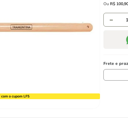
Ou
R$
100
,
9
－
 com o cupom LF5