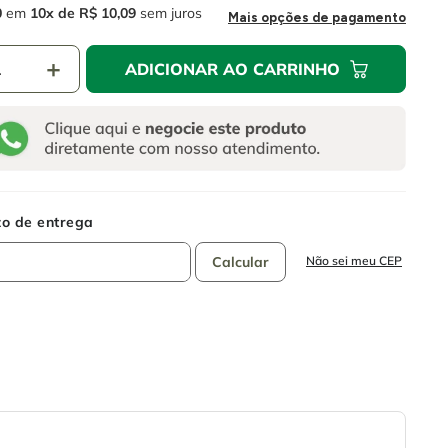
0
em
10
R$
10
,
09
sem juros
Mais opções de pagamento
＋
ADICIONAR AO CARRINHO
Não sei meu CEP