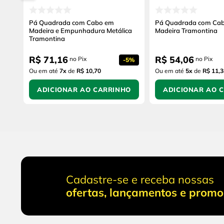
Pá Quadrada com Cabo em
Pá Quadrada com Ca
Madeira e Empunhadura Metálica
Madeira Tramontina
Tramontina
R$
71
,
16
R$
54
,
06
no Pix
no Pix
-
5%
Ou em até
7
x
de
R$ 10,70
Ou em até
5
x
de
R$ 11,3
ADICIONAR AO CARRINHO
ADICIONAR AO 
Cadastre-se e receba nossas
ofertas, lançamentos e prom