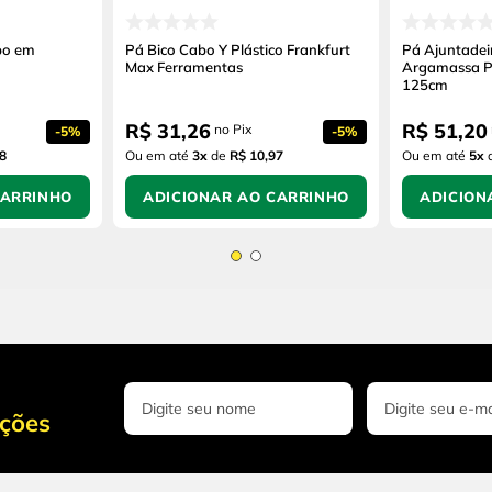
bo em
Pá Bico Cabo Y Plástico Frankfurt
Pá Ajuntadei
Max Ferramentas
Argamassa P
125cm
R$
31
,
26
R$
51
,
20
no Pix
-
5%
-
5%
8
Ou em até
3
x
de
R$ 10,97
Ou em até
5
x
CARRINHO
ADICIONAR AO CARRINHO
ADICION
oções