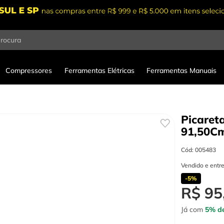
procura
Compressores
Ferramentas Elétricas
Ferramentas Manuais
Picaret
91,50C
Cód
:
005483
Vendido e entr
-
5%
R$
95
Já com
5% de