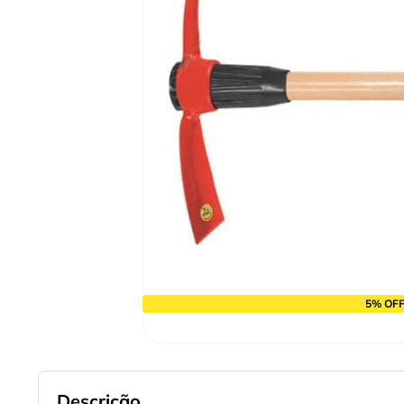
9
º
chave impacto
10
º
luva
5% OFF
Descrição