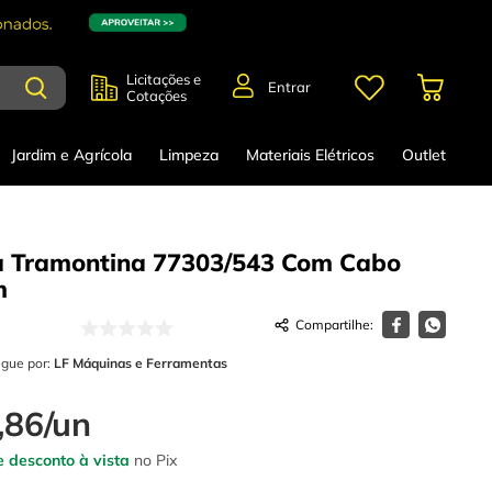
Licitações e
Entrar
Cotações
Jardim e Agrícola
Limpeza
Materiais Elétricos
Outlet
a Tramontina 77303/543 Com Cabo
m
egue por:
LF Máquinas e Ferramentas
,
86
/
un
 desconto à vista
no Pix