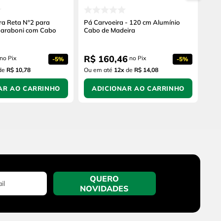
ra Reta N°2 para
Pá Carvoeira - 120 cm Alumínio
araboni com Cabo
Cabo de Madeira
R$
160
,
46
no Pix
no Pix
-
5%
-
5%
de
R$ 10,78
Ou em até
12
x
de
R$ 14,08
AR AO CARRINHO
ADICIONAR AO CARRINHO
QUERO
NOVIDADES