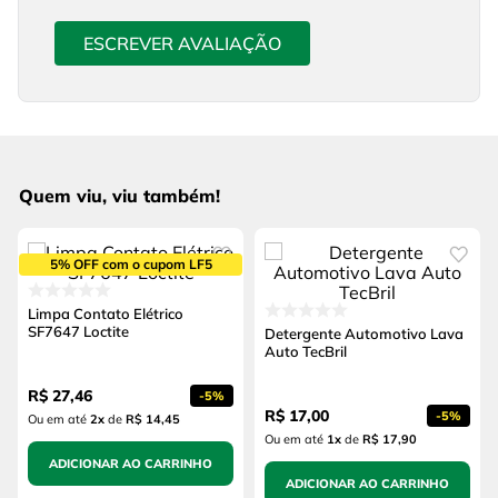
ESCREVER AVALIAÇÃO
Quem viu, viu também!
5% OFF com o cupom LF5
Limpa Contato Elétrico
SF7647 Loctite
Detergente Automotivo Lava
Auto TecBril
R$
27
,
46
-
5%
R$
17
,
00
-
5%
Ou em até
2
x
de
R$ 14,45
Ou em até
1
x
de
R$ 17,90
ADICIONAR AO CARRINHO
ADICIONAR AO CARRINHO