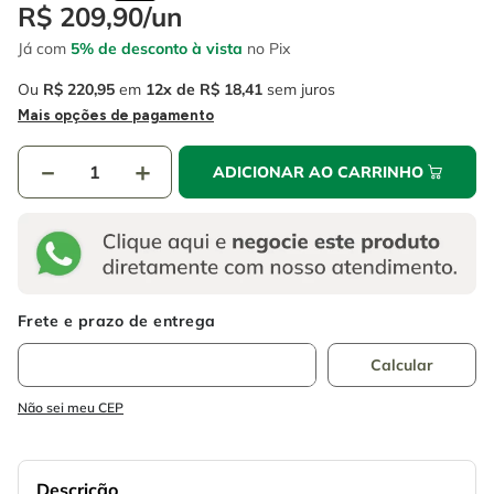
4
º
escada
R$
209
,
90
/
un
6
º
fio
Já com
5% de desconto à vista
no Pix
5
º
serra circular
7
º
chave impacto
Ou
R$
220
,
95
em
12
R$
18
,
41
sem juros
6
º
fio
8
º
disco corte
Mais opções de pagamento
7
º
chave impacto
9
º
cabo flexivel
－
＋
ADICIONAR AO CARRINHO
8
º
disco corte
10
º
serra copo
9
º
cabo flexivel
10
º
serra copo
Não sei meu CEP
Descrição