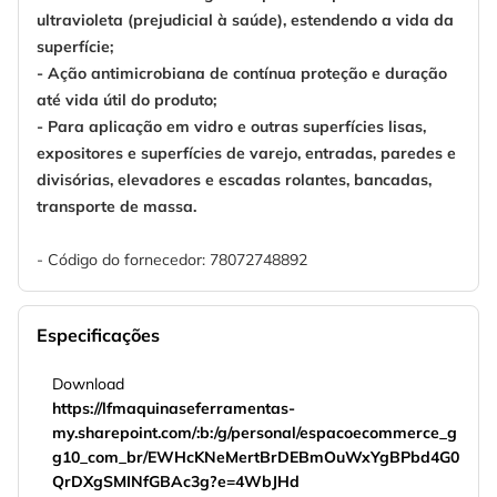
ultravioleta (prejudicial à saúde), estendendo a vida da
superfície;
- Ação antimicrobiana de contínua proteção e duração
até vida útil do produto;
- Para aplicação em vidro e outras superfícies lisas,
expositores e superfícies de varejo, entradas, paredes e
divisórias, elevadores e escadas rolantes, bancadas,
transporte de massa.
- Código do fornecedor: 78072748892
Especificações
Download
https://lfmaquinaseferramentas-
my.sharepoint.com/:b:/g/personal/espacoecommerce_g
g10_com_br/EWHcKNeMertBrDEBmOuWxYgBPbd4G0
QrDXgSMINfGBAc3g?e=4WbJHd