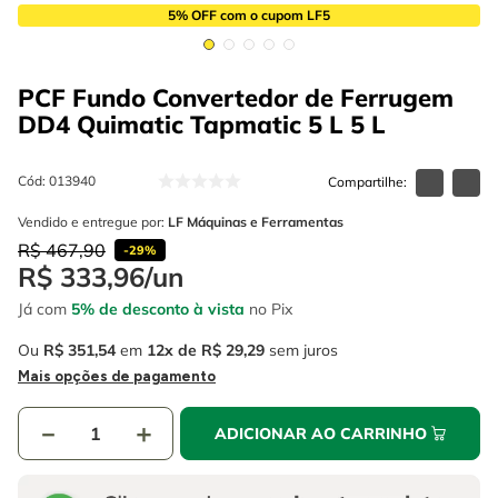
4
º
escada
6
º
fio
5% OFF com o cupom LF5
5
º
serra circular
7
º
chave impacto
PCF Fundo Convertedor de Ferrugem
6
º
fio
8
º
disco corte
DD4 Quimatic Tapmatic 5 L
5 L
7
º
chave impacto
9
º
cabo flexivel
8
º
disco corte
Cód
:
013940
10
º
serra copo
Vendido e entregue por:
LF Máquinas e Ferramentas
9
º
cabo flexivel
R$
467
,
90
-
29%
10
º
serra copo
R$
333
,
96
/
un
Já com
5% de desconto à vista
no Pix
Ou
R$
351
,
54
em
12
R$
29
,
29
sem juros
Mais opções de pagamento
－
＋
ADICIONAR AO CARRINHO