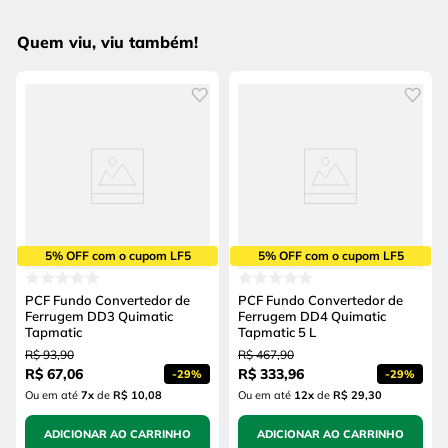
Quem viu, viu também!
5% OFF com o cupom LF5
5% OFF com o cupom LF5
PCF Fundo Convertedor de
PCF Fundo Convertedor de
Ferrugem DD3 Quimatic
Ferrugem DD4 Quimatic
Tapmatic
Tapmatic 5 L
R$
93
,
90
R$
467
,
90
R$
67
,
06
R$
333
,
96
-
29%
-
29%
Ou em até
7
x
de
R$ 10,08
Ou em até
12
x
de
R$ 29,30
ADICIONAR AO CARRINHO
ADICIONAR AO CARRINHO