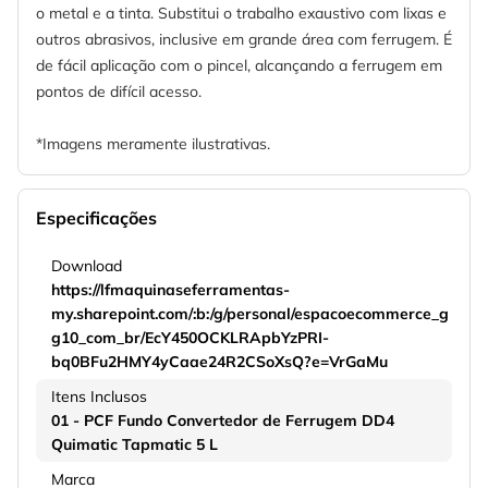
o metal e a tinta. Substitui o trabalho exaustivo com lixas e
outros abrasivos, inclusive em grande área com ferrugem. É
de fácil aplicação com o pincel, alcançando a ferrugem em
pontos de difícil acesso.
*Imagens meramente ilustrativas.
Especificações
Download
https://lfmaquinaseferramentas-
my.sharepoint.com/:b:/g/personal/espacoecommerce_g
g10_com_br/EcY450OCKLRApbYzPRI-
bq0BFu2HMY4yCaae24R2CSoXsQ?e=VrGaMu
Itens Inclusos
01 - PCF Fundo Convertedor de Ferrugem DD4
Quimatic Tapmatic 5 L
Marca