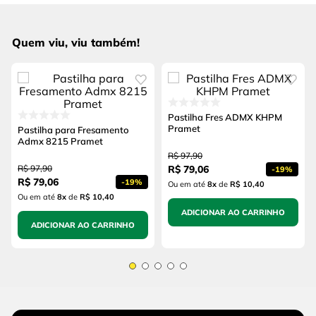
Quem viu, viu também!
Pastilha Fres ADMX KHPM
Pramet
Pastilha para Fresamento
Admx 8215 Pramet
R$
97
,
90
R$
97
,
90
R$
79
,
06
-
19%
R$
79
,
06
-
19%
Ou em até
8
x
de
R$ 10,40
Ou em até
8
x
de
R$ 10,40
ADICIONAR AO CARRINHO
ADICIONAR AO CARRINHO