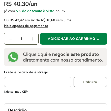
4
º
escada
R$
40
,
30
/
un
6
º
serra copo
Já com
5% de desconto à vista
no Pix
5
º
serra circular
7
º
luva
Ou
R$
42
,
42
em
4
R$
10
,
60
sem juros
6
º
serra copo
8
º
fio
Mais opções de pagamento
7
º
luva
9
º
lavadora alta pressão
－
＋
ADICIONAR AO CARRINHO
8
º
fio
10
º
chave impacto
9
º
lavadora alta pressão
10
º
chave impacto
Não sei meu CEP
Descrição