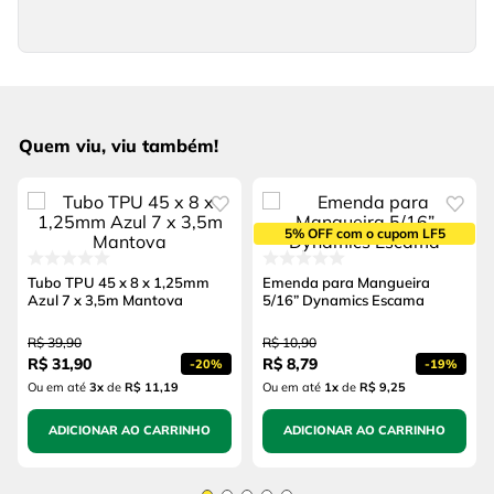
Quem viu, viu também!
5% OFF com o cupom LF5
Tubo TPU 45 x 8 x 1,25mm
Emenda para Mangueira
Azul 7 x 3,5m Mantova
5/16” Dynamics Escama
R$
39
,
90
R$
10
,
90
R$
31
,
90
R$
8
,
79
-
20%
-
19%
Ou em até
3
x
de
R$ 11,19
Ou em até
1
x
de
R$ 9,25
ADICIONAR AO CARRINHO
ADICIONAR AO CARRINHO