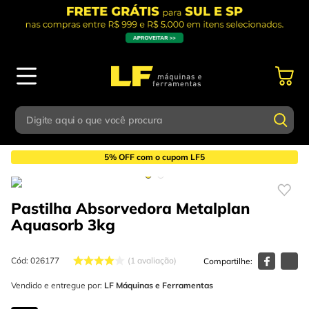
Digite aqui o que você procura
Compressores
Mangueiras e Acessórios
Termos mais buscados
5% OFF com o cupom LF5
Digite aqui o que você procura
1
º
parafusadeira
Pastilha Absorvedora Metalplan
Termos mais buscados
2
º
caixa ferramentas
Aquasorb
3kg
1
º
parafusadeira
3
º
esmerilhadeira
2
º
caixa ferramentas
Cód
:
026177
1
avaliação
4
º
escada
3
º
Vendido e entregue por:
esmerilhadeira
LF Máquinas e Ferramentas
5
º
serra circular