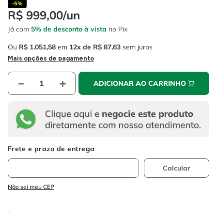
4
º
escada
-
5%
6
º
serra copo
R$
999
,
00
/
un
5
º
serra circular
7
º
luva
Já com
5% de desconto à vista
no Pix
6
º
serra copo
8
º
fio
Ou
R$
1
.
051
,
58
em
12
R$
87
,
63
sem juros
Mais opções de pagamento
7
º
luva
9
º
lavadora alta pressão
8
º
fio
－
10
º
alicate
＋
ADICIONAR AO CARRINHO
9
º
lavadora alta pressão
10
º
alicate
Não sei meu CEP