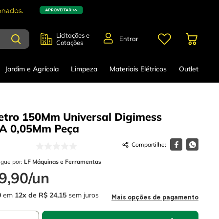
Licitações e
Entrar
Cotações
Jardim e Agrícola
Limpeza
Materiais Elétricos
Outlet
tro 150Mm Universal Digimess
1A 0,05Mm
Peça
egue por:
LF Máquinas e Ferramentas
9
,
90
/
un
0
em
12
R$
24
,
15
sem juros
Mais opções de pagamento