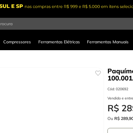
procura
Compressores
Ferramentas Elétricas
Ferramentas Manuais
Paquíme
100.00
Cód
:
020692
Vendido e entr
R$
28
Ou
R$
289
,
9