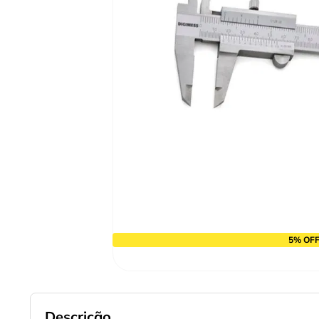
9
º
cabo flexivel
10
º
disco corte
5% OFF
Descrição