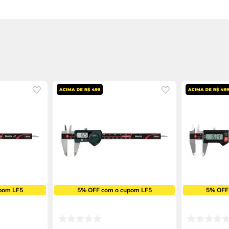
pom LF5
5% OFF com o cupom LF5
5% OFF