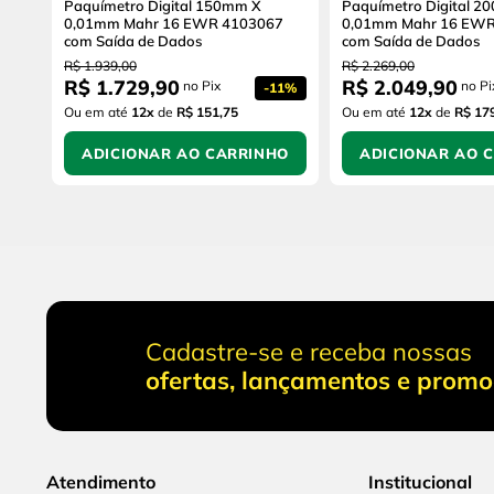
Paquímetro Digital 150mm X
Paquímetro Digital 2
0,01mm Mahr 16 EWR 4103067
0,01mm Mahr 16 EWR
com Saída de Dados
com Saída de Dados
R$
1
.
939
,
00
R$
2
.
269
,
00
R$
1
.
729
,
90
R$
2
.
049
,
90
no Pix
no Pi
-
11%
Ou em até
12
x
de
R$ 151,75
Ou em até
12
x
de
R$ 17
ADICIONAR AO CARRINHO
ADICIONAR AO 
Cadastre-se e receba nossas
ofertas, lançamentos e prom
Atendimento
Institucional