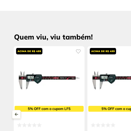
Quem viu, viu também!
5% OFF com o cupom LF5
5% OFF com o cu