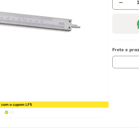
－
 com o cupom LF5