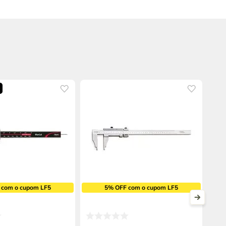
 com o cupom LF5
5% OFF com o cupom LF5