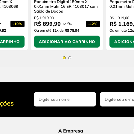
00mm X
Paquímetro Digital 150mm X
Paquímetro 
 4103069
0,01mm Mahr 16 ER 4103017 com
0,01mm Mah
Saída de Dados
R$
1
.
019
,
00
R$
1
.
319
,
00
R$
899
,
90
R$
1
.
169
x
no Pix
-
10%
-
12%
9,82
Ou em até
12
x
de
R$ 78,94
Ou em até
12
x
CARRINHO
ADICIONAR AO CARRINHO
ADICION
oções
A Empresa