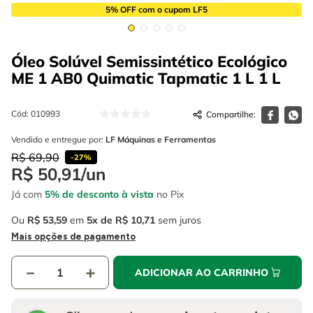
4
º
escada
6
º
fio
5% OFF com o cupom LF5
5
º
serra circular
7
º
chave impacto
Óleo Solúvel Semissintético Ecológico
6
º
fio
8
º
disco corte
ME 1 AB0 Quimatic Tapmatic 1 L
1 L
7
º
chave impacto
9
º
cabo flexivel
8
º
disco corte
Cód
:
010993
10
º
serra copo
Vendido e entregue por:
LF Máquinas e Ferramentas
9
º
cabo flexivel
R$
69
,
90
-
27%
10
º
serra copo
R$
50
,
91
/
un
Já com
5% de desconto à vista
no Pix
Ou
R$
53
,
59
em
5
R$
10
,
71
sem juros
Mais opções de pagamento
－
＋
ADICIONAR AO CARRINHO