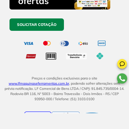
SOLICITAR COTAÇÃO
Preços e condições exclusivos para o site
www.lfmaquinaseferramentas.com.br
, podendo sofrer alterações sem
prévia notificação. LF Comercial de Bens LTDA / CNPJ: 91.845.735/0004-14.
Rodovia BR 116, Nº 5003 – Bairro Travessão - Dois Irmãos - RS / CEP
93950-000 / Telefone: (51) 3103.0100