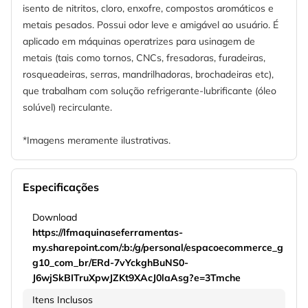
isento de nitritos, cloro, enxofre, compostos aromáticos e
metais pesados. Possui odor leve e amigável ao usuário. É
aplicado em máquinas operatrizes para usinagem de
metais (tais como tornos, CNCs, fresadoras, furadeiras,
rosqueadeiras, serras, mandrilhadoras, brochadeiras etc),
que trabalham com solução refrigerante-lubrificante (óleo
solúvel) recirculante.
*Imagens meramente ilustrativas.
Especificações
Download
https://lfmaquinaseferramentas-
my.sharepoint.com/:b:/g/personal/espacoecommerce_g
g10_com_br/ERd-7vYckghBuNS0-
J6wjSkBITruXpwJZKt9XAcJ0laAsg?e=3Tmche
Itens Inclusos