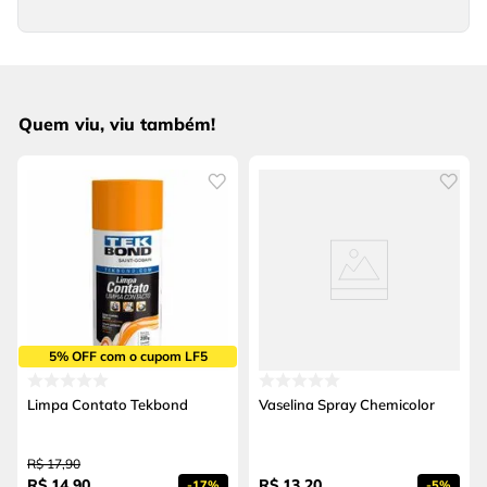
Quem viu, viu também!
5% OFF com o cupom LF5
Limpa Contato Tekbond
Vaselina Spray Chemicolor
R$
17
,
90
R$
14
,
90
R$
13
,
20
-
17%
-
5%