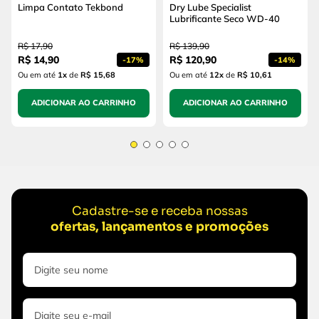
Limpa Contato Tekbond
Dry Lube Specialist
Lubrificante Seco WD-40
R$
17
,
90
R$
139
,
90
R$
14
,
90
R$
120
,
90
-
17%
-
14%
Ou em até
1
x
de
R$ 15,68
Ou em até
12
x
de
R$ 10,61
ADICIONAR AO CARRINHO
ADICIONAR AO CARRINHO
Cadastre-se e receba nossas
ofertas, lançamentos e promoções