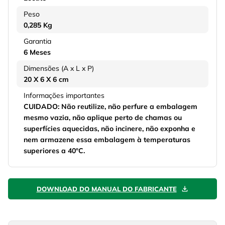
Peso
0,285 Kg
Garantia
6 Meses
Dimensões (A x L x P)
20 X 6 X 6 cm
Informações importantes
CUIDADO: Não reutilize, não perfure a embalagem
mesmo vazia, não aplique perto de chamas ou
superfícies aquecidas, não incinere, não exponha e
nem armazene essa embalagem à temperaturas
superiores a 40ºC.
DOWNLOAD DO MANUAL DO FABRICANTE