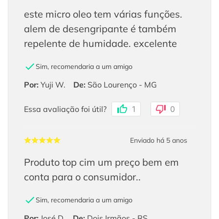
este micro oleo tem várias funções.
alem de desengripante é também
repelente de humidade. excelente
Sim, recomendaria a um amigo
Por
:
Yuji W.
De
:
São Lourenço - MG
Essa avaliação foi útil?
1
0
Enviado há
5 anos
Produto top cim um preço bem em
conta para o consumidor..
Sim, recomendaria a um amigo
Por
:
José D.
De
:
Dois Irmãos - RS