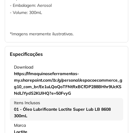
- Embalagem: Aerosol
- Volume: 300mL
*Imagens meramente ilustrativas.
Especificações
Download
https://lfmaquinaseferramentas-
my.sharepoint.com/:b:/g/personal/espacoecommerce_g
g10_com_br/Ee1uLQaQoTFNtRxBCfDP288BHhr9UcKS
NdLlYydS2KUlHQ?e=50FvyG
Itens Inclusos
01 - Óleo Lubrificante Loctite Super Lub LB 8608
300mL
Marca
Loctite