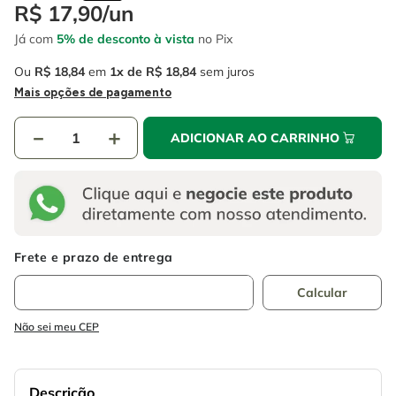
4
º
escada
R$
17
,
90
/
un
6
º
fio
Já com
5% de desconto à vista
no Pix
5
º
serra circular
7
º
serra copo
Ou
R$
18
,
84
em
1
R$
18
,
84
sem juros
6
º
fio
8
º
chave impacto
Mais opções de pagamento
7
º
serra copo
9
º
cabo flexivel
－
＋
ADICIONAR AO CARRINHO
8
º
chave impacto
10
º
disco corte
9
º
cabo flexivel
10
º
disco corte
Não sei meu CEP
Descrição