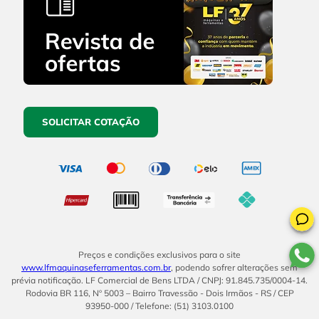
SOLICITAR COTAÇÃO
Preços e condições exclusivos para o site
www.lfmaquinaseferramentas.com.br
, podendo sofrer alterações sem
prévia notificação. LF Comercial de Bens LTDA / CNPJ: 91.845.735/0004-14.
Rodovia BR 116, Nº 5003 – Bairro Travessão - Dois Irmãos - RS / CEP
93950-000 / Telefone: (51) 3103.0100