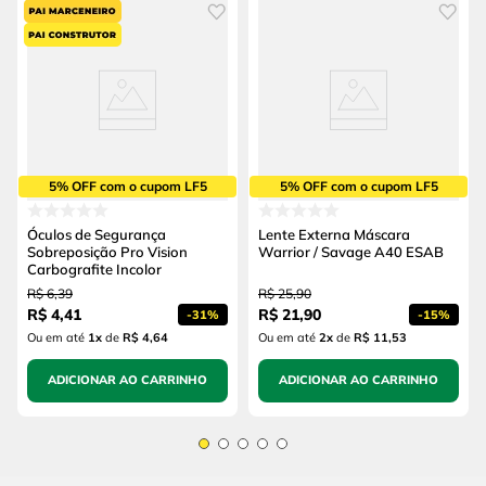
5% OFF com o cupom LF5
5% OFF com o cupom LF5
Óculos de Segurança
Lente Externa Máscara
Sobreposição Pro Vision
Warrior / Savage A40 ESAB
Carbografite Incolor
R$
6
,
39
R$
25
,
90
R$
4
,
41
R$
21
,
90
-
31%
-
15%
Ou em até
1
x
de
R$ 4,64
Ou em até
2
x
de
R$ 11,53
ADICIONAR AO CARRINHO
ADICIONAR AO CARRINHO