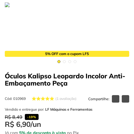
4
º
escada
6
º
serra copo
5
º
serra circular
7
º
luva
6
º
serra copo
8
º
fio
7
º
luva
9
º
lavadora alta pressão
8
º
fio
10
º
alicate
5% OFF com o cupom LF5
9
º
lavadora alta pressão
10
º
alicate
Óculos Kalipso Leopardo Incolor Anti-
Embaçamento
Peça
Cód
:
010969
1
avaliação
Vendido e entregue por:
LF Máquinas e Ferramentas
R$
8
,
49
-
19%
R$
6
,
90
/
un
Já com
5% de desconto à vista
no Pix