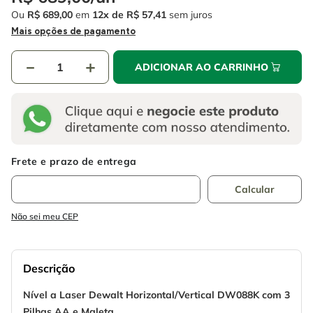
4
º
escada
6
º
serra copo
Ou
R$
689
,
00
em
12
R$
57
,
41
sem juros
5
º
serra circular
Mais opções de pagamento
7
º
luva
6
º
serra copo
8
º
fio
－
＋
ADICIONAR AO CARRINHO
7
º
luva
9
º
lavadora alta pressão
8
º
fio
10
º
alicate
9
º
lavadora alta pressão
10
º
alicate
Não sei meu CEP
Descrição
Nível a Laser Dewalt Horizontal/Vertical DW088K com 3
Pilhas AA e Maleta