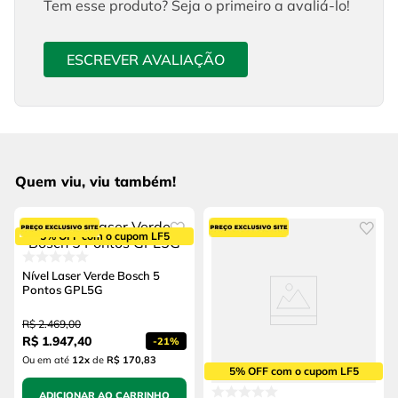
Tem esse produto? Seja o primeiro a avaliá-lo!
ESCREVER AVALIAÇÃO
Quem viu, viu também!
5% OFF com o cupom LF5
Nível Laser Verde Bosch 5
Pontos GPL5G
R$
2
.
469
,
00
R$
1
.
947
,
40
-
21%
Ou em até
12
x
de
R$ 170,83
5% OFF com o cupom LF5
ADICIONAR AO CARRINHO