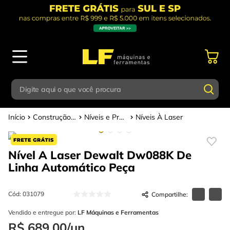
Digite aqui o que você procura
Construção Civil
Níveis e Prumos
Níveis À Laser
Termos mais buscados
Digite aqui o que você procura
1
º
parafusadeira
Nível A Laser Dewalt Dw088K De
Termos mais buscados
2
º
caixa ferramentas
Linha Automático
Peça
1
º
parafusadeira
3
º
esmerilhadeira
2
º
caixa ferramentas
Cód
:
031079
4
º
escada
3
º
Vendido e entregue por:
esmerilhadeira
LF Máquinas e Ferramentas
5
º
serra circular
R$
689
,
00
/
un