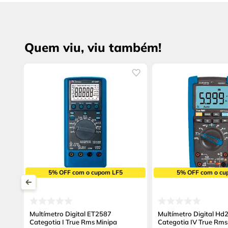
Quem viu, viu também!
5% OFF com o cupom LF5
5% OFF com o cu
Multímetro Digital ET2587
Multímetro Digital Hd
Categotia I True Rms Minipa
Categotia IV True Rms