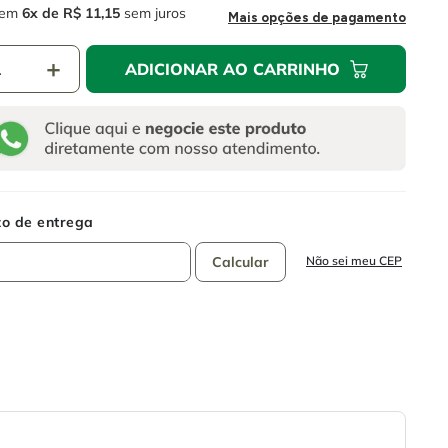
em
6
R$
11
,
15
sem juros
Mais opções de pagamento
＋
ADICIONAR AO CARRINHO
Não sei meu CEP