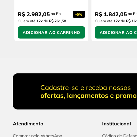
R$
2
.
982
,
05
R$
1
.
842
,
05
no Pix
no Pi
-
5%
Ou em até
12
x
de
R$ 261,58
Ou em até
12
x
de
R$ 16
ADICIONAR AO CARRINHO
ADICIONAR AO 
Cadastre-se e receba nossas
ofertas, lançamentos e prom
Atendimento
Institucional
Comprar pelo WhatsApp
Código de Defes