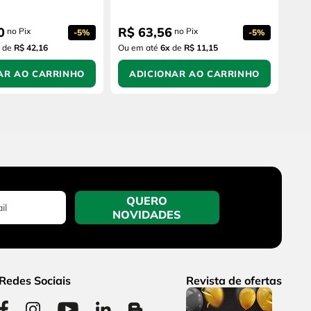
0
R$
63
,
56
no Pix
no Pix
-
5%
-
5%
de
R$ 42,16
Ou em até
6
x
de
R$ 11,15
AR AO CARRINHO
ADICIONAR AO CARRINHO
QUERO
NOVIDADES
Redes Sociais
Revista de ofertas