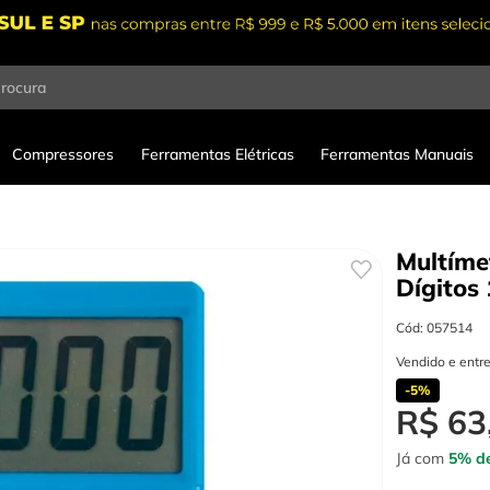
procura
Compressores
Ferramentas Elétricas
Ferramentas Manuais
Multíme
Dígitos
Cód
:
057514
Vendido e entr
-
5%
R$
63
Já com
5% de