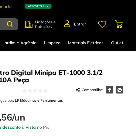
Licitações e
Entrar
Cotações
Jardim e Agrícola
Limpeza
Materiais Elétricos
Outlet
tro Digital Minipa ET-1000 3.1/2
 10A
Peça
egue por:
LF Máquinas e Ferramentas
,
56
/
un
 desconto à vista
no Pix