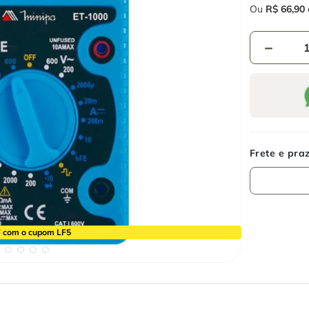
Ou
R$
66
,
90
－
 com o cupom LF5