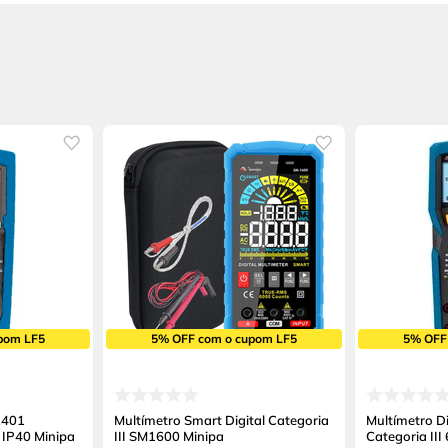
pom LF5
5% OFF com o cupom LF5
5% OFF
2401
Multímetro Smart Digital Categoria
Multímetro D
 IP40 Minipa
III SM1600 Minipa
Categoria II