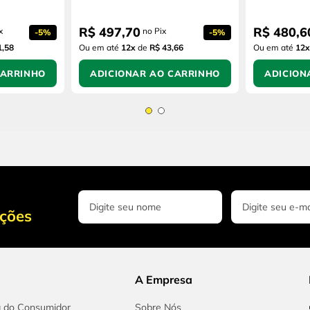
R$
497
,
70
R$
480
,
6
x
no Pix
-
5%
-
5%
1,58
Ou em até
12
x
de
R$ 43,66
Ou em até
12
x
CARRINHO
ADICIONAR AO CARRINHO
ADICION
oções
A Empresa
a do Consumidor
Sobre Nós