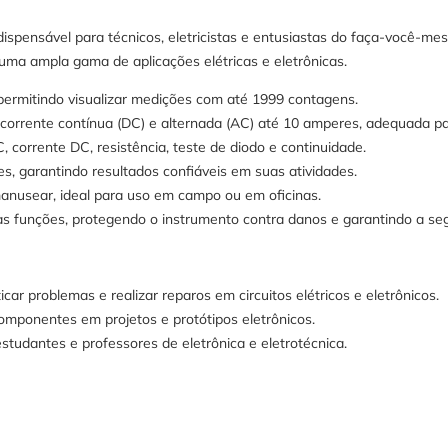
spensável para técnicos, eletricistas e entusiastas do faça-você-mes
uma ampla gama de aplicações elétricas e eletrônicas.
a, permitindo visualizar medições com até 1999 contagens.
orrente contínua (DC) e alternada (AC) até 10 amperes, adequada par
 corrente DC, resistência, teste de diodo e continuidade.
s, garantindo resultados confiáveis em suas atividades.
manusear, ideal para uso em campo ou em oficinas.
s funções, protegendo o instrumento contra danos e garantindo a se
car problemas e realizar reparos em circuitos elétricos e eletrônicos.
omponentes em projetos e protótipos eletrônicos.
studantes e professores de eletrônica e eletrotécnica.