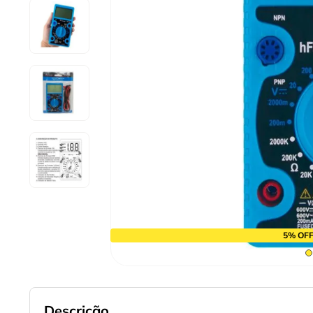
9
º
cabo flexivel
10
º
serra copo
5% OFF
Descrição