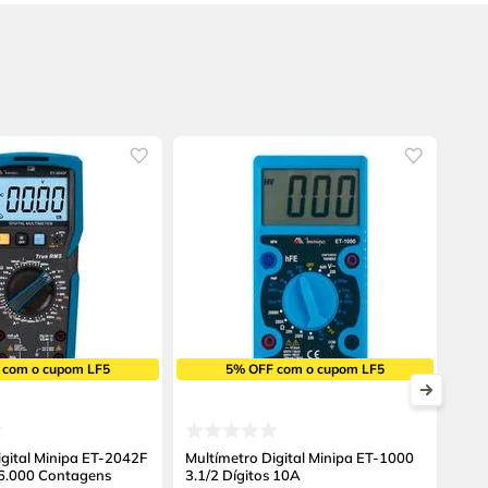
 com o cupom LF5
5% OFF com o cupom LF5
igital Minipa ET-2042F
Multímetro Digital Minipa ET-1000
I 6.000 Contagens
3.1/2 Dígitos 10A