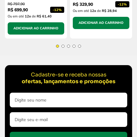
R$
797
,
90
R$
329
,
90
-
12%
R$
699
,
90
-
12%
Ou em até
12
x
de
R$ 28,94
Ou em até
12
x
de
R$ 61,40
ADICIONAR AO CARRINHO
ADICIONAR AO CARRINHO
Cadastre-se e receba nossas
ofertas, lançamentos e promoções