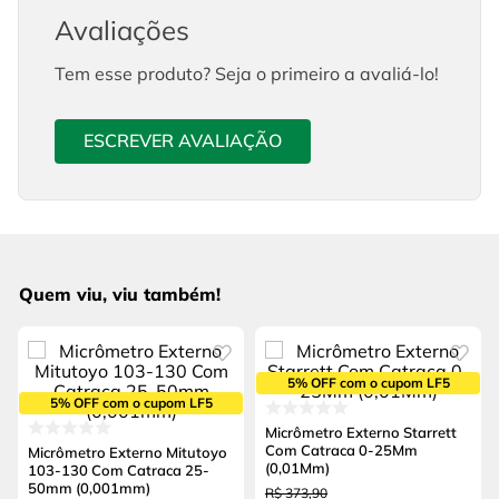
Avaliações
Tem esse produto? Seja o primeiro a avaliá-lo!
ESCREVER AVALIAÇÃO
Quem viu, viu também!
5% OFF com o cupom LF5
5% OFF com o cupom LF5
Micrômetro Externo Starrett
Com Catraca 0-25Mm
Micrômetro Externo Mitutoyo
(0,01Mm)
103-130 Com Catraca 25-
50mm (0,001mm)
R$
373
,
90