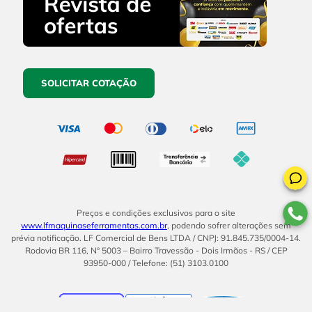
SOLICITAR COTAÇÃO
Preços e condições exclusivos para o site
www.lfmaquinaseferramentas.com.br
, podendo sofrer alterações sem
prévia notificação. LF Comercial de Bens LTDA / CNPJ: 91.845.735/0004-14.
Rodovia BR 116, Nº 5003 – Bairro Travessão - Dois Irmãos - RS / CEP
93950-000 / Telefone: (51) 3103.0100