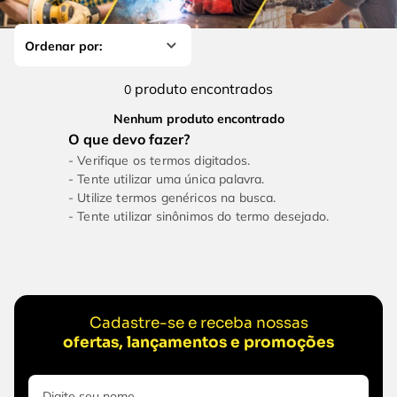
4
º
escada
6
º
fio
5
º
serra circular
7
º
chave impacto
6
º
fio
8
º
disco corte
produto
0
7
º
chave impacto
9
º
cabo flexivel
Nenhum produto encontrado
8
º
disco corte
10
º
serra copo
Verifique os termos digitados.
9
º
cabo flexivel
Tente utilizar uma única palavra.
Utilize termos genéricos na busca.
10
º
serra copo
Tente utilizar sinônimos do termo desejado.
Cadastre-se e receba nossas
ofertas, lançamentos e promoções