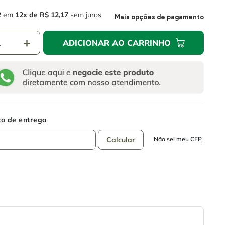
2
em
12
R$
12
,
17
sem juros
Mais opções de pagamento
＋
ADICIONAR AO CARRINHO
Não sei meu CEP