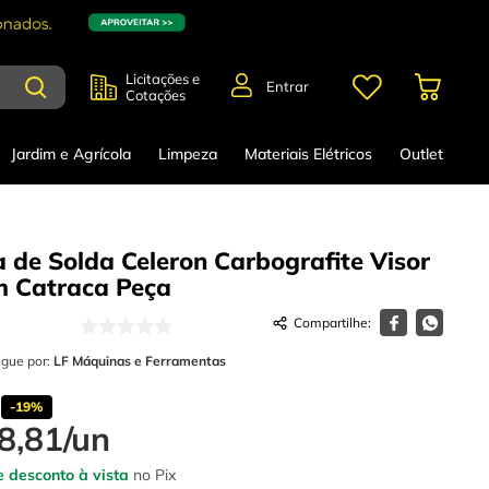
Licitações e
Entrar
Cotações
Jardim e Agrícola
Limpeza
Materiais Elétricos
Outlet
 de Solda Celeron Carbografite Visor
m Catraca
Peça
egue por:
LF Máquinas e Ferramentas
-
19%
8
,
81
/
un
 desconto à vista
no Pix