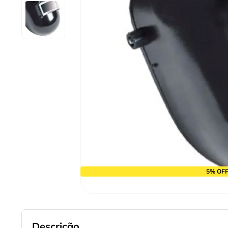
9
º
cabo flexivel
10
º
serra copo
5% OFF
Descrição