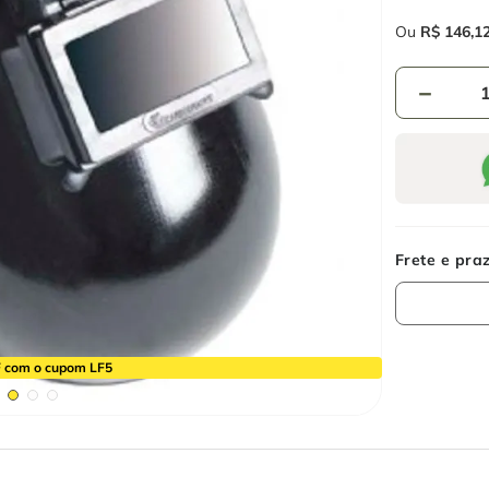
Ou
R$
146
,
1
－
 com o cupom LF5