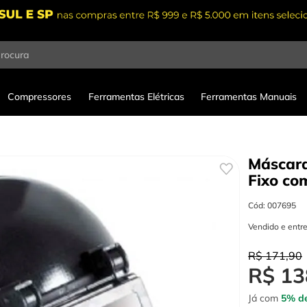
procura
Compressores
Ferramentas Elétricas
Ferramentas Manuais
Máscara
Fixo co
Cód
:
007695
Vendido e entr
R$
171
,
90
R$
13
Já com
5% de