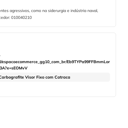
tes agressivos, como na siderurgia e indústria naval,
ecedor: 010040210
-
onal/espacoecommerce_gg10_com_br/Eb9TYPa99FFBmmLor
73A?e=sEOMvV
Carbografite Visor Fixo com Catraca