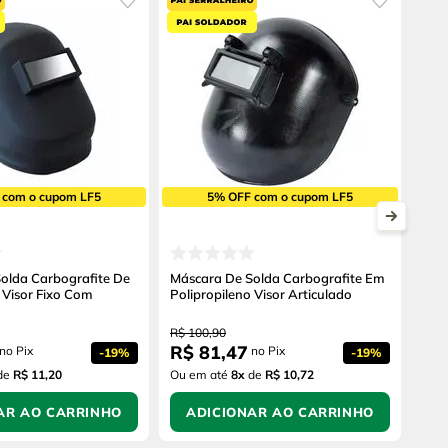
 com o cupom LF5
5% OFF com o cupom LF5
olda Carbografite De
Máscara De Solda Carbografite Em
 Visor Fixo Com
Polipropileno Visor Articulado
R$
100
,
90
R$
81
,
47
no Pix
no Pix
-
19%
-
19%
de
R$ 11,20
Ou em até
8
x
de
R$ 10,72
AR AO CARRINHO
ADICIONAR AO CARRINHO