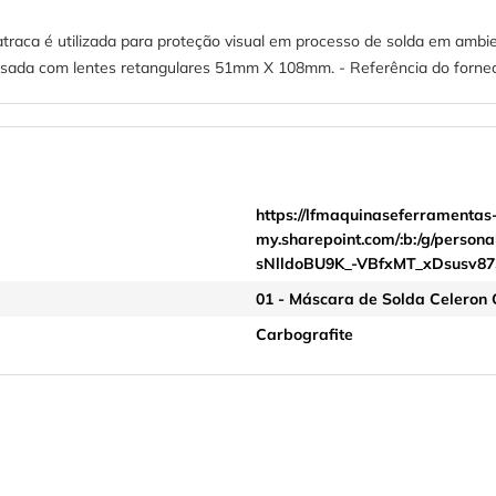
raca é utilizada para proteção visual em processo de solda em ambien
 É usada com lentes retangulares 51mm X 108mm. - Referência do forn
https://lfmaquinaseferramentas
my.sharepoint.com/:b:/g/pers
sNlldoBU9K_-VBfxMT_xDsusv8
01 - Máscara de Solda Celeron 
Carbografite