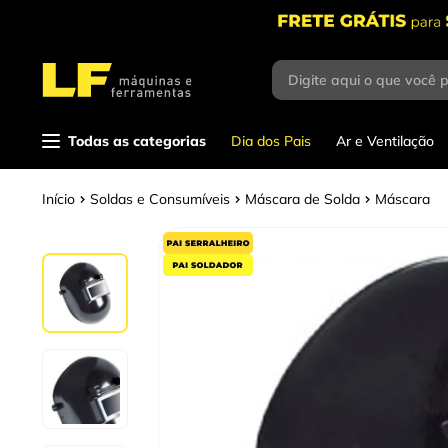
Digite aqui o que você 
Termos mais
buscados
1
º
parafusadeira
Todas as categorias
Dia dos Pais
Ar e Ventilação
2
º
caixa ferramentas
Soldas e Consumíveis
Máscara de Solda
Máscara
3
º
esmerilhadeira
4
º
escada
5
º
serra circular
6
º
fio
7
º
chave impacto
8
º
disco corte