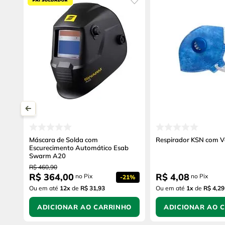
Máscara de Solda com
Respirador KSN com V
Escurecimento Automático Esab
Swarm A20
R$
460
,
90
R$
364
,
00
R$
4
,
08
no Pix
no Pix
-
21%
Ou em até
12
x
de
R$ 31,93
Ou em até
1
x
de
R$ 4,29
ADICIONAR AO CARRINHO
ADICIONAR AO 