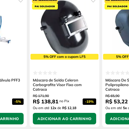
5% OFF com o cupom LF5
5% OFF
álvula PFF3
Máscara de Solda Celeron
Máscara De S
Carbografite Visor Fixo com
Polipropileno
Catraca
Catraca
R$
171
,
90
R$
65
,
90
R$
138
,
81
R$
53
,
22
no Pix
-
5%
-
19%
Ou em até
12
x
de
R$ 12,18
Ou em até
5
x
CARRINHO
ADICIONAR AO CARRINHO
ADICION