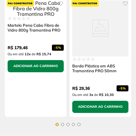
Martelo Pena Cabo Fibra de
Vidro 800g Tramontina PRO
R$
179
,
46
-
5%
Ou em até
12
x
de
R$ 15,74
Borda Plástica em ABS
ADICIONAR AO CARRINHO
Tramontina PRO 50mm
R$
29
,
36
-
5%
Ou em até
3
x
de
R$ 10,30
ADICIONAR AO CARRINHO