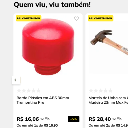
Quem viu, viu também!
Borda Plástica em ABS 30mm
Martelo de Unha com 
Tramontina Pro
Madeira 23mm Max Fe
R$
16
,
06
R$
28
,
40
no Pix
no Pix
-
5%
Ou em até
1
x
de
R$ 16,90
Ou em até
2
x
de
R$ 14,9