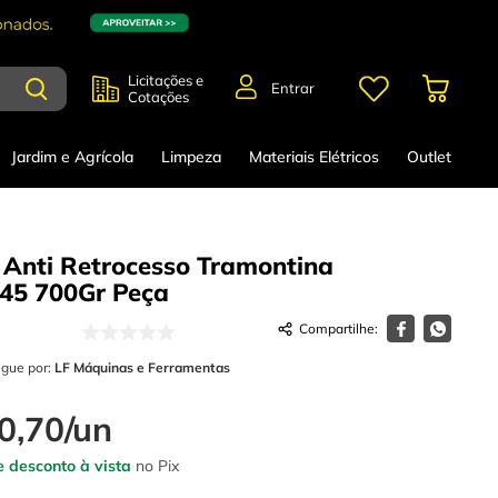
Licitações e
Entrar
Cotações
Jardim e Agrícola
Limpeza
Materiais Elétricos
Outlet
 Anti Retrocesso Tramontina
45 700Gr
Peça
egue por:
LF Máquinas e Ferramentas
0
,
70
/
un
 desconto à vista
no Pix