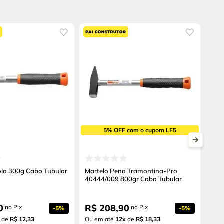
5% OFF com o cupom LF5
ola 300g Cabo Tubular
Martelo Pena Tramontina-Pro
40444/009 800gr Cabo Tubular
0
R$
208
,
90
no Pix
no Pix
-
5%
-
5%
de
R$ 12,33
Ou em até
12
x
de
R$ 18,33