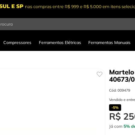
procura
Compressores
Ferramentas Elétricas
Ferramentas Manuais
Martelo
40673/0
Cód
:
009479
Vendido e entr
-
5%
R$
25
Já com
5% de