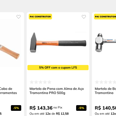
5% OFF com o cupom LF5
Cabo de
Martelo de Pena com Alma de Aço
Martelo de B
rramentas
Tramontina PRO 500g
Tramontina
R$
143
,
36
R$
140
,
5
no Pix
-
5%
-
5%
5
Ou em até
12
x
de
R$ 12,58
Ou em até
12
x