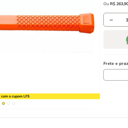
Ou
R$
263
,
9
－
 com o cupom LF5