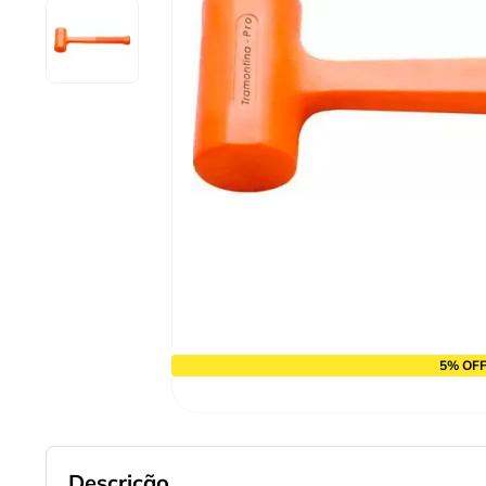
9
º
chave impacto
10
º
luva
5% OFF
Descrição