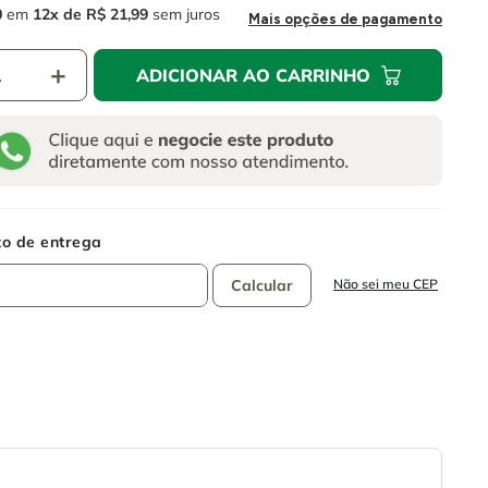
0
em
12
R$
21
,
99
sem juros
Mais opções de pagamento
＋
ADICIONAR AO CARRINHO
Não sei meu CEP