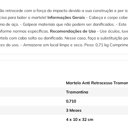
ão retrocede com a força do impacto devido a sua construção e por is
cisa para bater o martelo!
Informações Gerais
- Cabeça e corpo cober
ma de aço. - Golpear materiais que não podem ser danificados. - Este
nforme normas específicas.
Recomendações de Uso
- Use óculos, luv
rtelo com cabo solto ou danificado. Nesse caso, faça a substituição p
ntes do uso. - Armazene em local limpo e seco. Peso: 0,71 kg Compri
Martelo Anti Retrocesso Tramon
Tramontina
0,710
3 Meses
4 x 10 x 32 cm