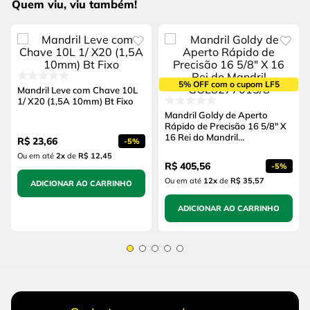
Quem viu, viu também!
5% OFF com o cupom LF5
Mandril Leve com Chave 10L
1/ X20 (1,5A 10mm) Bt Fixo
Mandril Goldy de Aperto
Rápido de Precisão 16 5/8" X
16 Rei do Mandril
R$
23
,
66
-
5%
GOL8277015/8
Ou em até
2
x
de
R$ 12,45
R$
405
,
56
-
5%
Ou em até
12
x
de
R$ 35,57
ADICIONAR AO CARRINHO
ADICIONAR AO CARRINHO