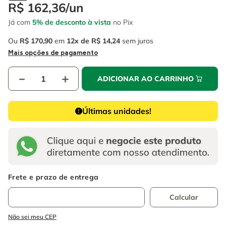
4
º
escada
R$
162
,
36
/
un
6
º
fio
Já com
5% de desconto à vista
no Pix
5
º
serra circular
7
º
serra copo
Ou
R$
170
,
90
em
12
R$
14
,
24
sem juros
6
º
fio
8
º
disco corte
Mais opções de pagamento
7
º
serra copo
9
º
chave impacto
－
＋
ADICIONAR AO CARRINHO
8
º
disco corte
10
º
luva
9
º
chave impacto
Últimas unidades!
10
º
luva
Não sei meu CEP