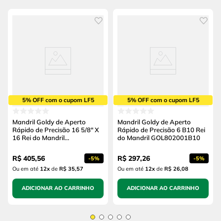
5% OFF com o cupom LF5
5% OFF com o cupom LF5
Mandril Goldy de Aperto
Mandril Goldy de Aperto
Rápido de Precisão 16 5/8" X
Rápido de Precisão 6 B10 Rei
16 Rei do Mandril
do Mandril GOL802001B10
GOL8277015/8
R$
405
,
56
R$
297
,
26
-
5%
-
5%
Ou em até
12
x
de
R$ 35,57
Ou em até
12
x
de
R$ 26,08
ADICIONAR AO CARRINHO
ADICIONAR AO CARRINHO