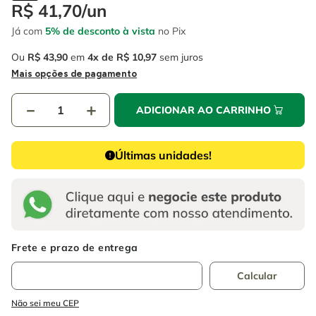
4
º
escada
R$
41
,
70
/
un
6
º
fio
Já com
5% de desconto à vista
no Pix
5
º
serra circular
7
º
serra copo
Ou
R$
43
,
90
em
4
R$
10
,
97
sem juros
6
º
fio
8
º
chave impacto
Mais opções de pagamento
7
º
serra copo
9
º
cabo flexivel
－
＋
ADICIONAR AO CARRINHO
8
º
chave impacto
10
º
disco corte
9
º
cabo flexivel
Últimas unidades!
10
º
disco corte
Não sei meu CEP