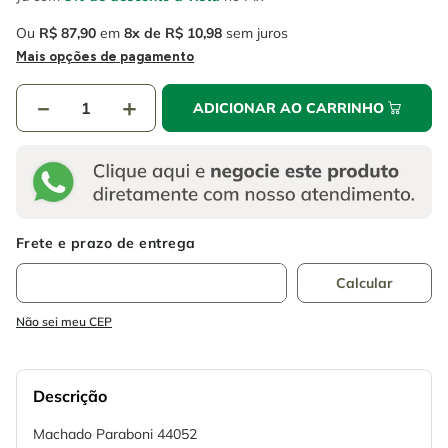
Ou
R$
87
,
90
em
8
R$
10
,
98
sem juros
Mais opções de pagamento
－
＋
ADICIONAR AO CARRINHO
Não sei meu CEP
Descrição
Machado Paraboni 44052