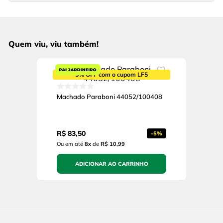
Quem viu, viu também!
5% OFF com o cupom LF5
Machado Paraboni 44052/100408
R$
83
,
50
-
5%
Ou em até
8
x
de
R$ 10,99
ADICIONAR AO CARRINHO