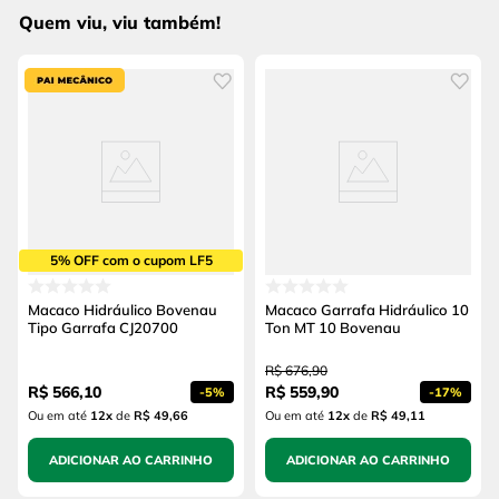
Quem viu, viu também!
5% OFF com o cupom LF5
Macaco Hidráulico Bovenau
Macaco Garrafa Hidráulico 10
Tipo Garrafa CJ20700
Ton MT 10 Bovenau
R$
676
,
90
R$
566
,
10
R$
559
,
90
-
5%
-
17%
Ou em até
12
x
de
R$ 49,66
Ou em até
12
x
de
R$ 49,11
ADICIONAR AO CARRINHO
ADICIONAR AO CARRINHO