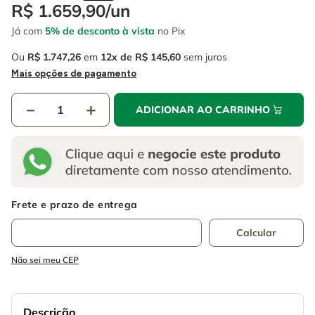
4
º
escada
R$
1
.
659
,
90
/
un
6
º
fio
Já com
5% de desconto à vista
no Pix
5
º
serra circular
7
º
serra copo
Ou
R$
1
.
747
,
26
em
12
R$
145
,
60
sem juros
6
º
fio
8
º
cabo flexivel
Mais opções de pagamento
7
º
serra copo
9
º
chave impacto
－
＋
ADICIONAR AO CARRINHO
8
º
cabo flexivel
10
º
disco corte
9
º
chave impacto
10
º
disco corte
Não sei meu CEP
Descrição